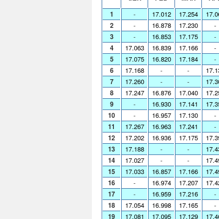
1
-
17.012
17.254
17.0
2
-
16.878
17.230
-
3
-
16.853
17.175
-
4
17.063
16.839
17.166
-
5
17.075
16.820
17.184
-
6
17.168
-
-
17.1
7
17.260
-
-
17.3
8
17.247
16.876
17.040
17.2
9
-
16.930
17.141
17.3
10
-
16.957
17.130
-
11
17.267
16.963
17.241
-
12
17.202
16.936
17.175
17.3
13
17.188
-
-
17.4
14
17.027
-
-
17.4
15
17.033
16.857
17.166
17.4
16
-
16.974
17.207
17.4
17
-
16.959
17.216
-
18
17.054
16.998
17.165
-
19
17.081
17.095
17.129
17.4