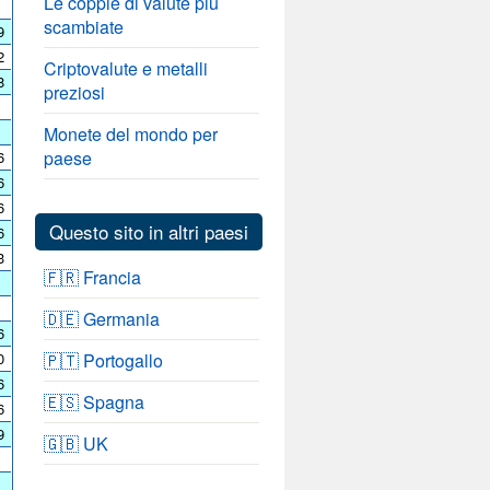
Le coppie di valute più
scambiate
9
2
Criptovalute e metalli
8
preziosi
Monete del mondo per
paese
6
6
6
Questo sito in altri paesi
6
3
🇫🇷 Francia
🇩🇪 Germania
6
0
🇵🇹 Portogallo
6
🇪🇸 Spagna
6
9
🇬🇧 UK