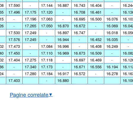
08
17.590
-
17.144
16.887
16.743
16.404
-
16.24
65
17.496
17.175
17.120
-
16.708
16.461
-
16.13
15
-
17.196
17.063
-
16.695
16.500
16.076
16.10
26
-
17.265
17.050
16.870
16.672
-
16.069
16.04
17.530
17.249
-
16.897
16.747
-
16.018
16.05
17.576
17.245
-
16.944
-
16.452
16.035
-
02
17.473
-
17.084
16.996
-
16.408
16.249
-
40
17.450
-
17.110
16.969
16.673
16.509
-
16.08
02
17.404
17.275
17.118
-
16.697
16.469
-
16.12
86
-
17.340
17.173
-
16.671
16.556
16.194
16.11
24
-
17.280
17.184
16.917
16.572
-
16.278
16.16
17.403
-
16.880
-
16.10
Pagine correlate
▼
bio EUR/IDR in tempo reale
Grafico EUR/IDR storico
o BCE euro/rupia indonesiana