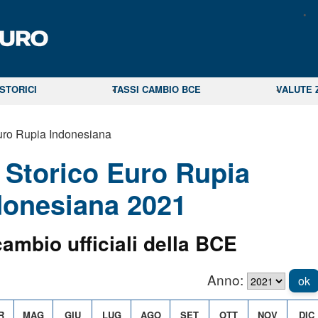
STORICI
TASSI CAMBIO BCE
VALUTE 
ro Rupia Indonesiana
Storico Euro Rupia
donesiana 2021
cambio ufficiali della BCE
Anno:
ok
R
MAG
GIU
LUG
AGO
SET
OTT
NOV
DIC