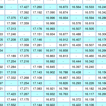
68
-
17.427
17.260
-
16.873
16.564
16.533
16.24
-
17.392
17.192
17.090
16.874
-
16.570
16.34
17.375
17.421
-
16.996
16.934
-
16.594
16.28
17.396
17.359
-
16.966
-
16.576
16.619
-
17.313
-
17.176
16.993
-
16.507
16.505
-
33
17.246
-
17.151
16.934
16.877
16.488
-
16.30
05
17.208
17.325
17.146
-
16.912
16.407
-
16.17
57
-
17.358
17.281
-
16.871
16.430
16.507
16.20
54
-
17.376
17.190
16.917
16.858
-
16.500
16.26
17.189
17.375
-
16.863
16.813
-
16.460
16.20
17.254
17.216
-
16.882
-
16.444
16.342
-
92
17.284
-
17.199
16.845
-
16.397
16.240
-
31
17.318
-
17.143
16.902
16.788
16.438
-
16.15
97
17.332
17.268
17.108
-
16.857
16.353
-
16.18
97
-
17.254
17.143
-
16.826
16.293
16.226
16.16
21
-
17.271
17.083
16.921
16.766
-
16.182
16.26
17.423
17.267
-
16.932
16.763
-
16.117
16.26
17.444
17.175
-
16.872
-
16.372
16.138
-
63
17.552
-
17.144
16.922
-
16.422
16.106
-