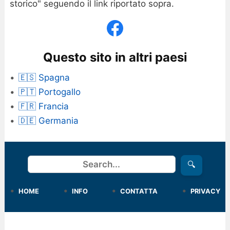
storico" seguendo il link riportato sopra.
Questo sito in altri paesi
🇪🇸 Spagna
🇵🇹 Portogallo
🇫🇷 Francia
🇩🇪 Germania
Cerca
🔍
HOME
INFO
CONTATTA
PRIVACY