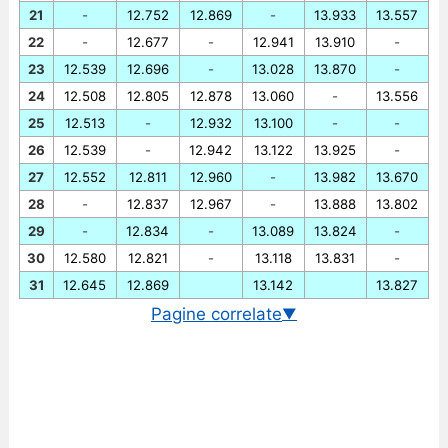
21
-
12.752
12.869
-
13.933
13.557
22
-
12.677
-
12.941
13.910
-
23
12.539
12.696
-
13.028
13.870
-
24
12.508
12.805
12.878
13.060
-
13.556
25
12.513
-
12.932
13.100
-
-
26
12.539
-
12.942
13.122
13.925
-
27
12.552
12.811
12.960
-
13.982
13.670
28
-
12.837
12.967
-
13.888
13.802
29
-
12.834
-
13.089
13.824
-
30
12.580
12.821
-
13.118
13.831
-
31
12.645
12.869
13.142
13.827
Pagine correlate
▼
Cambio EUR/IDR in tempo reale
Grafico EUR/IDR storico
Cambio BCE euro/rupia indonesiana