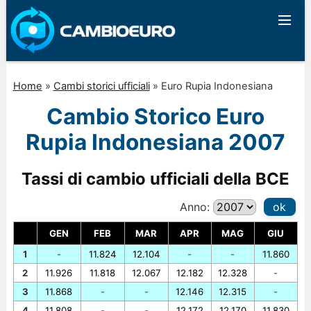
Home
»
Cambi storici ufficiali
»
Euro Rupia Indonesiana
Cambio Storico Euro
Rupia Indonesiana 2007
Tassi di cambio ufficiali della BCE
Anno:
ok
GEN
FEB
MAR
APR
MAG
GIU
1
-
11.824
12.104
-
-
11.860
2
11.926
11.818
12.067
12.182
12.328
-
3
11.868
-
-
12.146
12.315
-
4
11.808
-
-
12.172
12.170
11.830