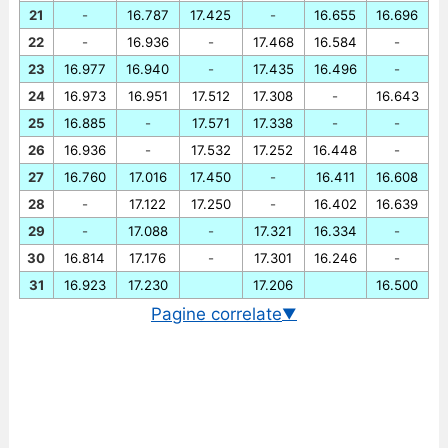
21
-
16.787
17.425
-
16.655
16.696
22
-
16.936
-
17.468
16.584
-
23
16.977
16.940
-
17.435
16.496
-
24
16.973
16.951
17.512
17.308
-
16.643
25
16.885
-
17.571
17.338
-
-
26
16.936
-
17.532
17.252
16.448
-
27
16.760
17.016
17.450
-
16.411
16.608
28
-
17.122
17.250
-
16.402
16.639
29
-
17.088
-
17.321
16.334
-
30
16.814
17.176
-
17.301
16.246
-
31
16.923
17.230
17.206
16.500
Pagine correlate
▼
Cambio EUR/IDR in tempo reale
Grafico EUR/IDR storico
Cambio BCE euro/rupia indonesiana