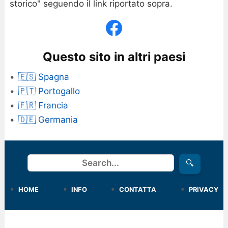
storico" seguendo il link riportato sopra.
Questo sito in altri paesi
🇪🇸 Spagna
🇵🇹 Portogallo
🇫🇷 Francia
🇩🇪 Germania
Cerca
🔍
HOME
INFO
CONTATTA
PRIVACY