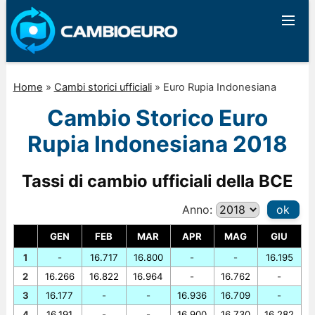
Home
»
Cambi storici ufficiali
»
Euro Rupia Indonesiana
Cambio Storico Euro
Rupia Indonesiana 2018
Tassi di cambio ufficiali della BCE
Anno:
ok
GEN
FEB
MAR
APR
MAG
GIU
1
-
16.717
16.800
-
-
16.195
2
16.266
16.822
16.964
-
16.762
-
3
16.177
-
-
16.936
16.709
-
4
16.191
-
-
16.900
16.730
16.282