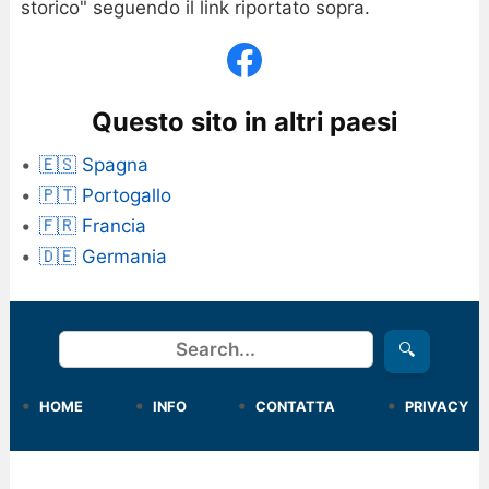
storico" seguendo il link riportato sopra.
Questo sito in altri paesi
🇪🇸 Spagna
🇵🇹 Portogallo
🇫🇷 Francia
🇩🇪 Germania
Cerca
🔍
HOME
INFO
CONTATTA
PRIVACY