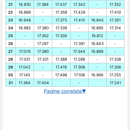
21
16.830
17.384
17.437
17.342
-
17.352
22
16.868
-
17.358
17.426
-
17.410
23
16.948
-
17.375
17.410
16.845
17.351
24
16.982
17.380
17.339
-
16.895
17.314
25
-
17.302
17.300
-
16.812
-
26
-
17.297
-
17.391
16.843
-
27
17.076
17.380
-
17.344
16.869
-
28
17.031
17.331
17.388
17.288
-
17.338
29
17.042
-
17.419
17.306
-
17.306
30
17.145
-
17.498
17.108
16.966
17.255
31
17.364
17.404
-
17.241
Pagine correlate
▼
Cambio EUR/IDR in tempo reale
Grafico EUR/IDR storico
Cambio BCE euro/rupia indonesiana