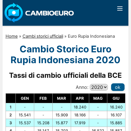
Home
»
Cambi storici ufficiali
»
Euro Rupia Indonesiana
Cambio Storico Euro
Rupia Indonesiana 2020
Tassi di cambio ufficiali della BCE
Anno:
ok
GEN
FEB
MAR
APR
MAG
GIU
1
-
-
-
18.240
-
16.240
2
15.541
-
15.909
18.166
-
16.107
3
15.537
15.208
15.877
17.919
-
15.885
4
-
15.147
15.703
-
16.522
15.857