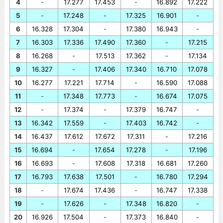
4
-
17.277
17.453
-
16.892
17.222
5
-
17.248
-
17.325
16.901
-
6
16.328
17.304
-
17.380
16.943
-
7
16.303
17.336
17.490
17.360
-
17.215
8
16.268
-
17.513
17.362
-
17.134
9
16.327
-
17.406
17.340
16.710
17.078
10
16.277
17.221
17.714
-
16.590
17.088
11
-
17.348
17.773
-
16.674
17.075
12
-
17.374
-
17.379
16.747
-
13
16.342
17.559
-
17.403
16.742
-
14
16.437
17.612
17.672
17.311
-
17.216
15
16.694
-
17.654
17.278
-
17.196
16
16.693
-
17.608
17.318
16.681
17.260
17
16.793
17.638
17.501
-
16.780
17.294
18
-
17.674
17.436
-
16.747
17.338
19
-
17.626
-
17.348
16.820
-
20
16.926
17.504
-
17.373
16.840
-