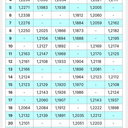
5
1,2271
1,1983
1,1938
-
1,2005
-
6
1,2338
-
-
1,1812
1,2060
-
7
1,2276
-
-
1,1884
1,2059
1,2162
8
1,2250
1,2025
1,1866
1,1873
-
1,2182
9
-
1,2104
1,1894
1,1888
-
1,2195
10
-
1,2127
1,1892
-
1,2169
1,2174
11
1,2163
1,2147
1,1969
-
1,2170
1,2125
12
1,2161
1,2108
1,1933
1,1904
1,2118
-
13
1,2166
-
-
1,1896
1,2081
-
14
1,2124
-
-
1,1964
1,2123
1,2112
15
1,2123
1,2129
1,1920
1,1970
-
1,2108
16
-
1,2143
1,1926
1,1986
-
1,2124
17
-
1,2060
1,1907
-
1,2143
1,1937
18
1,2064
1,2084
1,1912
-
1,2222
1,1898
19
1,2132
1,2139
1,1891
1,2035
1,2212
-
20
1,2101
-
-
1,2051
1,2203
-