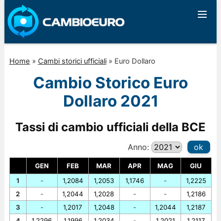
Home
»
Cambi storici ufficiali
»
Euro Dollaro
Cambio Storico Euro
Dollaro 2021
Tassi di cambio ufficiali della BCE
Anno:
ok
GEN
FEB
MAR
APR
MAG
GIU
1
-
1,2084
1,2053
1,1746
-
1,2225
2
-
1,2044
1,2028
-
-
1,2186
3
-
1,2017
1,2048
-
1,2044
1,2187
4
1,2296
1,1996
1,2034
-
1,2021
1,2117