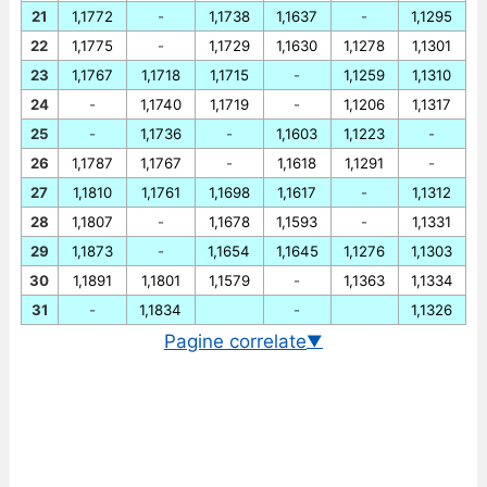
21
1,1772
-
1,1738
1,1637
-
1,1295
22
1,1775
-
1,1729
1,1630
1,1278
1,1301
23
1,1767
1,1718
1,1715
-
1,1259
1,1310
24
-
1,1740
1,1719
-
1,1206
1,1317
25
-
1,1736
-
1,1603
1,1223
-
26
1,1787
1,1767
-
1,1618
1,1291
-
27
1,1810
1,1761
1,1698
1,1617
-
1,1312
28
1,1807
-
1,1678
1,1593
-
1,1331
29
1,1873
-
1,1654
1,1645
1,1276
1,1303
30
1,1891
1,1801
1,1579
-
1,1363
1,1334
31
-
1,1834
-
1,1326
Pagine correlate
▼
Cambio EUR/USD in tempo reale
Grafico EUR/USD storico
Cambio BCE euro/dollaro