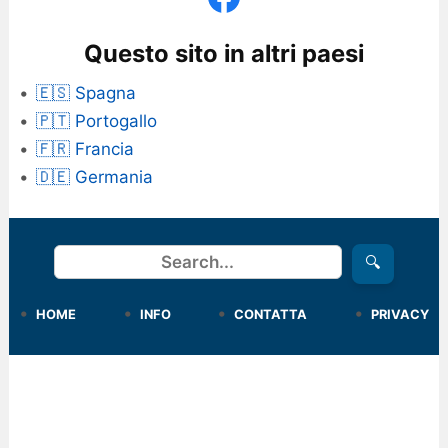
Questo sito in altri paesi
🇪🇸 Spagna
🇵🇹 Portogallo
🇫🇷 Francia
🇩🇪 Germania
Cerca
🔍
HOME
INFO
CONTATTA
PRIVACY