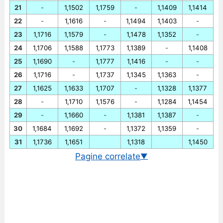
21
-
1,1502
1,1759
-
1,1409
1,1414
22
-
1,1616
-
1,1494
1,1403
-
23
1,1716
1,1579
-
1,1478
1,1352
-
24
1,1706
1,1588
1,1773
1,1389
-
1,1408
25
1,1690
-
1,1777
1,1416
-
-
26
1,1716
-
1,1737
1,1345
1,1363
-
27
1,1625
1,1633
1,1707
-
1,1328
1,1377
28
-
1,1710
1,1576
-
1,1284
1,1454
29
-
1,1660
-
1,1381
1,1387
-
30
1,1684
1,1692
-
1,1372
1,1359
-
31
1,1736
1,1651
1,1318
1,1450
Pagine correlate
▼
Cambio EUR/USD in tempo reale
Grafico EUR/USD storico
Cambio BCE euro/dollaro