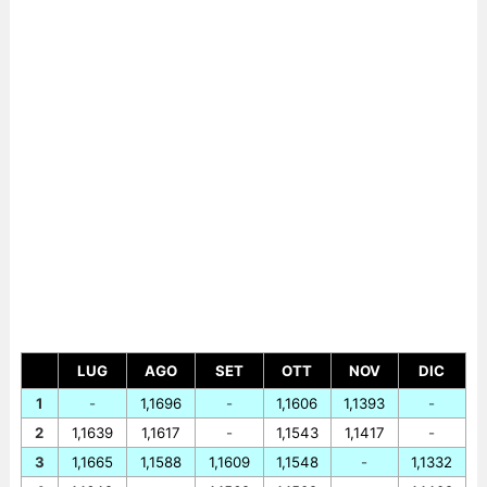
LUG
AGO
SET
OTT
NOV
DIC
1
-
1,1696
-
1,1606
1,1393
-
2
1,1639
1,1617
-
1,1543
1,1417
-
3
1,1665
1,1588
1,1609
1,1548
-
1,1332