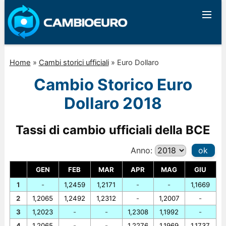
Home
»
Cambi storici ufficiali
»
Euro Dollaro
Cambio Storico Euro
Dollaro 2018
Tassi di cambio ufficiali della BCE
Anno:
ok
GEN
FEB
MAR
APR
MAG
GIU
1
-
1,2459
1,2171
-
-
1,1669
2
1,2065
1,2492
1,2312
-
1,2007
-
3
1,2023
-
-
1,2308
1,1992
-
4
1,2065
-
-
1,2276
1,1969
1,1737