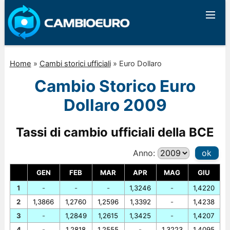
Home
»
Cambi storici ufficiali
»
Euro Dollaro
Cambio Storico Euro
Dollaro 2009
Tassi di cambio ufficiali della BCE
Anno:
ok
GEN
FEB
MAR
APR
MAG
GIU
1
-
-
-
1,3246
-
1,4220
2
1,3866
1,2760
1,2596
1,3392
-
1,4238
3
-
1,2849
1,2615
1,3425
-
1,4207
4
-
1,2818
1,2555
-
1,3223
1,4095