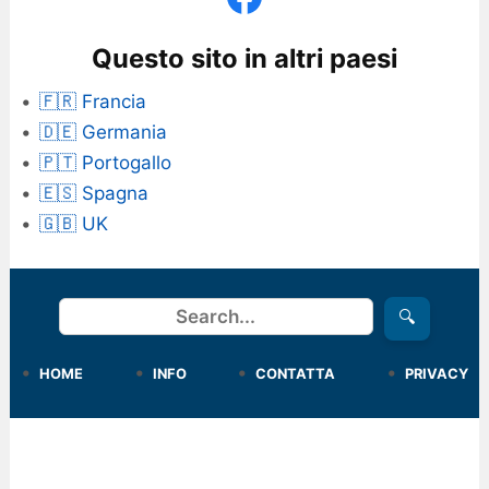
Questo sito in altri paesi
🇫🇷 Francia
🇩🇪 Germania
🇵🇹 Portogallo
🇪🇸 Spagna
🇬🇧 UK
Cerca
🔍
HOME
INFO
CONTATTA
PRIVACY