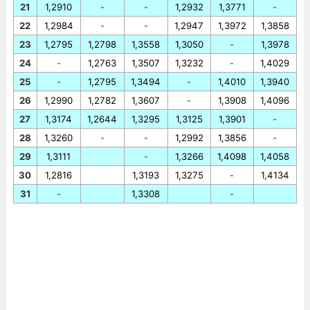
21
1,2910
-
-
1,2932
1,3771
-
22
1,2984
-
-
1,2947
1,3972
1,3858
23
1,2795
1,2798
1,3558
1,3050
-
1,3978
24
-
1,2763
1,3507
1,3232
-
1,4029
25
-
1,2795
1,3494
-
1,4010
1,3940
26
1,2990
1,2782
1,3607
-
1,3908
1,4096
27
1,3174
1,2644
1,3295
1,3125
1,3901
-
28
1,3260
-
-
1,2992
1,3856
-
29
1,3111
-
1,3266
1,4098
1,4058
30
1,2816
1,3193
1,3275
-
1,4134
31
-
1,3308
-