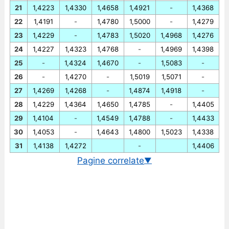
21
1,4223
1,4330
1,4658
1,4921
-
1,4368
22
1,4191
-
1,4780
1,5000
-
1,4279
23
1,4229
-
1,4783
1,5020
1,4968
1,4276
24
1,4227
1,4323
1,4768
-
1,4969
1,4398
25
-
1,4324
1,4670
-
1,5083
-
26
-
1,4270
-
1,5019
1,5071
-
27
1,4269
1,4268
-
1,4874
1,4918
-
28
1,4229
1,4364
1,4650
1,4785
-
1,4405
29
1,4104
-
1,4549
1,4788
-
1,4433
30
1,4053
-
1,4643
1,4800
1,5023
1,4338
31
1,4138
1,4272
-
1,4406
Pagine correlate
▼
Cambio EUR/USD in tempo reale
Grafico EUR/USD storico
Cambio BCE euro/dollaro