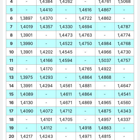
4
-
1,4384
1,4262
-
1,4761
1,5068
5
-
1,4410
-
1,4616
1,4867
-
6
1,3897
1,4370
-
1,4722
1,4862
-
7
1,4019
1,4357
1,4330
1,4694
-
1,4787
8
1,3901
-
1,4473
1,4763
-
1,4774
9
1,3990
-
1,4522
1,4750
1,4984
1,4768
10
1,3901
1,4202
1,4545
-
1,4966
1,4730
11
-
1,4166
1,4594
-
1,5037
1,4757
12
-
1,4170
-
1,4765
1,4922
-
13
1,3975
1,4293
-
1,4864
1,4868
-
14
1,3991
1,4294
1,4561
1,4881
-
1,4647
15
1,4089
-
1,4611
1,4864
-
1,4541
16
1,4130
-
1,4671
1,4869
1,4965
1,4560
17
1,4090
1,4072
1,4712
-
1,4875
1,4343
18
-
1,4101
1,4705
-
1,4957
1,4337
19
-
1,4112
-
1,4918
1,4863
-
20
1,4217
1,4243
-
1,4971
1,4815
-