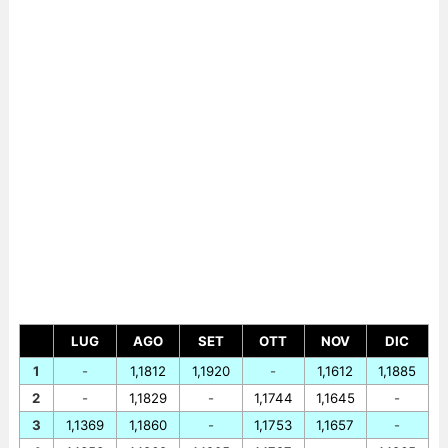
LUG
AGO
SET
OTT
NOV
DIC
1
-
1,1812
1,1920
-
1,1612
1,1885
2
-
1,1829
-
1,1744
1,1645
-
3
1,1369
1,1860
-
1,1753
1,1657
-