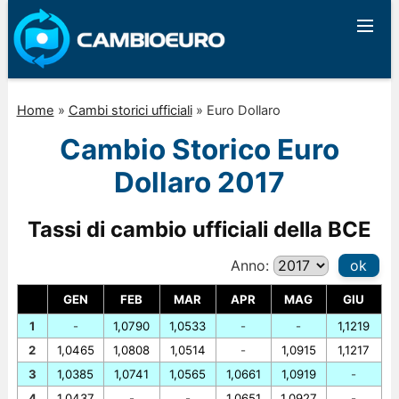
Home
»
Cambi storici ufficiali
»
Euro Dollaro
Cambio Storico Euro
Dollaro 2017
Tassi di cambio ufficiali della BCE
Anno:
ok
GEN
FEB
MAR
APR
MAG
GIU
1
-
1,0790
1,0533
-
-
1,1219
2
1,0465
1,0808
1,0514
-
1,0915
1,1217
3
1,0385
1,0741
1,0565
1,0661
1,0919
-
4
1,0437
-
-
1,0651
1,0927
-