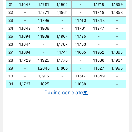
21
1,1642
1,1761
1,1905
-
1,1718
1,1859
22
-
1,1771
1,1961
-
1,1749
1,1853
23
-
1,1799
-
1,1740
1,1848
-
24
1,1648
1,1806
-
1,1761
1,1877
-
25
1,1694
1,1808
1,1867
1,1785
-
-
26
1,1644
-
1,1787
1,1753
-
-
27
1,1694
-
1,1741
1,1605
1,1952
1,1895
28
1,1729
1,1925
1,1778
-
1,1888
1,1934
29
-
1,2048
1,1806
-
1,1827
1,1993
30
-
1,1916
-
1,1612
1,1849
-
31
1,1727
1,1825
1,1638
-
Pagine correlate
▼
Cambio EUR/USD in tempo reale
Grafico EUR/USD storico
Cambio BCE euro/dollaro