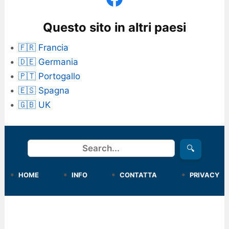
Questo sito in altri paesi
🇫🇷 Francia
🇩🇪 Germania
🇵🇹 Portogallo
🇪🇸 Spagna
🇬🇧 UK
Cerca
🔍
HOME
INFO
CONTATTA
PRIVACY