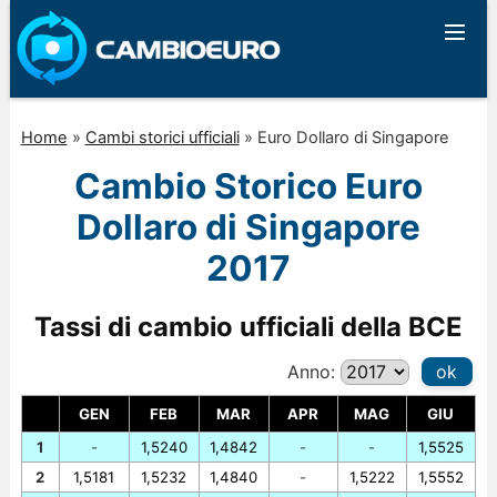
Home
»
Cambi storici ufficiali
»
Euro Dollaro di Singapore
Cambio Storico Euro
Dollaro di Singapore
2017
Tassi di cambio ufficiali della BCE
Anno:
ok
GEN
FEB
MAR
APR
MAG
GIU
1
-
1,5240
1,4842
-
-
1,5525
2
1,5181
1,5232
1,4840
-
1,5222
1,5552