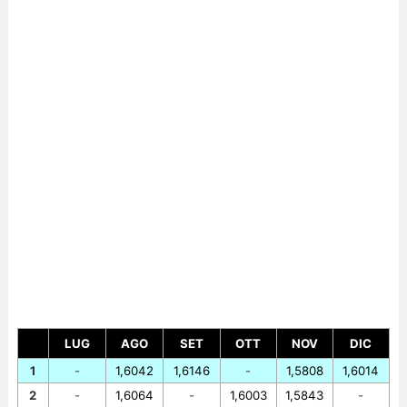
LUG
AGO
SET
OTT
NOV
DIC
1
-
1,6042
1,6146
-
1,5808
1,6014
2
-
1,6064
-
1,6003
1,5843
-