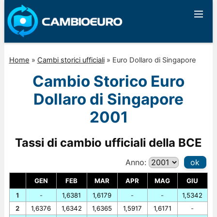
Home
»
Cambi storici ufficiali
»
Euro Dollaro di Singapore
Cambio Storico Euro
Dollaro di Singapore
2001
Tassi di cambio ufficiali della BCE
Anno:
ok
GEN
FEB
MAR
APR
MAG
GIU
1
-
1,6381
1,6179
-
-
1,5342
2
1,6376
1,6342
1,6365
1,5917
1,6171
-