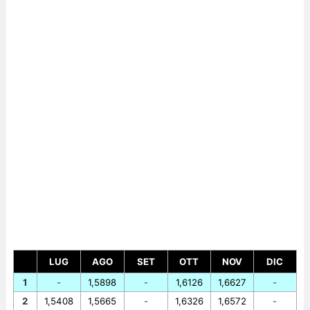
LUG
AGO
SET
OTT
NOV
DIC
1
-
1,5898
-
1,6126
1,6627
-
2
1,5408
1,5665
-
1,6326
1,6572
-