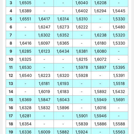
3
1,6505
-
-
1,6040
1,6208
-
4
1,6389
-
-
1,6402
1,6294
1,5445
5
1,6551
1,6417
1,6314
1,6310
-
1,5330
6
-
1,6247
1,6273
1,6222
-
1,5480
7
-
1,6302
1,6352
-
1,6238
1,5320
8
1,6416
1,6097
1,6365
-
1,6180
1,5330
9
1,6285
1,6123
1,6434
1,6381
1,6080
-
10
1,6325
-
-
1,6215
1,6072
-
11
1,6530
-
-
1,5978
1,5897
1,5395
12
1,6540
1,6223
1,6320
1,5928
-
1,5391
13
-
1,6181
1,6193
-
-
1,5518
14
-
1,6019
1,6183
-
1,5892
1,5432
15
1,6369
1,5847
1,6043
-
1,5949
1,5691
16
1,6328
1,5832
1,5896
-
1,6016
-
17
1,6281
-
-
1,5901
1,5946
-
18
1,6354
-
-
1,5839
1,5886
1,5588
19
1,6336
1,6009
1,5882
1,5924
-
1,5563