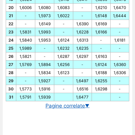
20
1,6006
1,6080
1,6083
-
1,6210
1,6470
21
-
1,5973
1,6022
-
1,6148
1,6444
22
-
1,6149
-
1,6390
1,6169
-
23
1,5831
1,5993
-
1,6228
1,6166
-
24
1,5840
1,5953
1,6124
1,6313
-
1,6181
25
1,5989
-
1,6232
1,6235
-
-
26
1,5821
-
1,6287
1,6297
1,6163
-
27
1,5769
1,5894
1,6256
-
1,6124
1,6360
28
-
1,5834
1,6123
-
1,6188
1,6306
29
-
1,5927
-
1,6497
1,6255
-
30
1,5773
1,5916
-
1,6516
1,6298
-
31
1,5791
1,5939
1,6477
-
Pagine correlate
▼
Cambio EUR/SGD in tempo reale
Grafico EUR/SGD storico
Cambio BCE euro/dollaro di Singapore