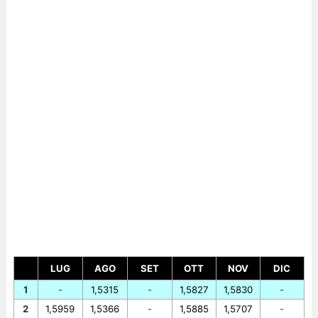
LUG
AGO
SET
OTT
NOV
DIC
1
-
1,5315
-
1,5827
1,5830
-
2
1,5959
1,5366
-
1,5885
1,5707
-