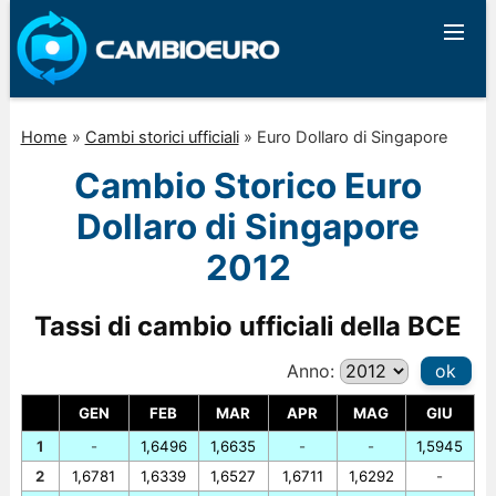
Home
»
Cambi storici ufficiali
»
Euro Dollaro di Singapore
Cambio Storico Euro
Dollaro di Singapore
2012
Tassi di cambio ufficiali della BCE
Anno:
ok
GEN
FEB
MAR
APR
MAG
GIU
1
-
1,6496
1,6635
-
-
1,5945
2
1,6781
1,6339
1,6527
1,6711
1,6292
-