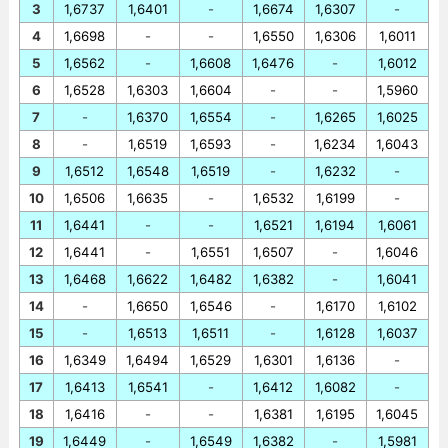
3
1,6737
1,6401
-
1,6674
1,6307
-
4
1,6698
-
-
1,6550
1,6306
1,6011
5
1,6562
-
1,6608
1,6476
-
1,6012
6
1,6528
1,6303
1,6604
-
-
1,5960
7
-
1,6370
1,6554
-
1,6265
1,6025
8
-
1,6519
1,6593
-
1,6234
1,6043
9
1,6512
1,6548
1,6519
-
1,6232
-
10
1,6506
1,6635
-
1,6532
1,6199
-
11
1,6441
-
-
1,6521
1,6194
1,6061
12
1,6441
-
1,6551
1,6507
-
1,6046
13
1,6468
1,6622
1,6482
1,6382
-
1,6041
14
-
1,6650
1,6546
-
1,6170
1,6102
15
-
1,6513
1,6511
-
1,6128
1,6037
16
1,6349
1,6494
1,6529
1,6301
1,6136
-
17
1,6413
1,6541
-
1,6412
1,6082
-
18
1,6416
-
-
1,6381
1,6195
1,6045
19
1,6449
-
1,6549
1,6382
-
1,5981