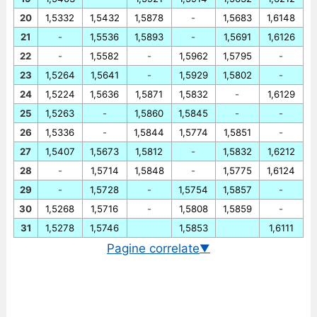
20
1,5332
1,5432
1,5878
-
1,5683
1,6148
21
-
1,5536
1,5893
-
1,5691
1,6126
22
-
1,5582
-
1,5962
1,5795
-
23
1,5264
1,5641
-
1,5929
1,5802
-
24
1,5224
1,5636
1,5871
1,5832
-
1,6129
25
1,5263
-
1,5860
1,5845
-
-
26
1,5336
-
1,5844
1,5774
1,5851
-
27
1,5407
1,5673
1,5812
-
1,5832
1,6212
28
-
1,5714
1,5848
-
1,5775
1,6124
29
-
1,5728
-
1,5754
1,5857
-
30
1,5268
1,5716
-
1,5808
1,5859
-
31
1,5278
1,5746
1,5853
1,6111
Pagine correlate
▼
Cambio EUR/SGD in tempo reale
Grafico EUR/SGD storico
Cambio BCE euro/dollaro di Singapore