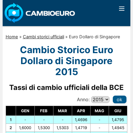
Home
»
Cambi storici ufficiali
»
Euro Dollaro di Singapore
Cambio Storico Euro
Dollaro di Singapore
2015
Tassi di cambio ufficiali della BCE
Anno:
ok
GEN
FEB
MAR
APR
MAG
GIU
1
-
-
-
1,4696
-
1,4795
2
1,6000
1,5300
1,5303
1,4719
-
1,4945