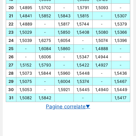
20
1,4895
1,5702
-
1,5791
1,5093
-
21
1,4841
1,5852
1,5843
1,5815
-
1,5307
22
1,4889
-
1,5817
1,5744
-
1,5379
23
1,5029
-
1,5850
1,5408
1,5080
1,5366
24
1,5039
1,6275
1,6054
-
1,5074
1,5396
25
-
1,6084
1,5860
-
1,4888
-
26
-
1,6006
-
1,5347
1,4944
-
27
1,5152
1,5793
-
1,5422
1,4927
-
28
1,5073
1,5844
1,5960
1,5448
-
1,5436
29
1,5075
-
1,6004
1,5374
-
1,5467
30
1,5053
-
1,5921
1,5445
1,4940
1,5449
31
1,5082
1,5842
-
1,5417
Pagine correlate
▼
Cambio EUR/SGD in tempo reale
Grafico EUR/SGD storico
Cambio BCE euro/dollaro di Singapore