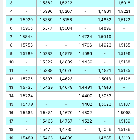
3
-
1,5362
1,5222
-
-
1,5018
4
-
1,5396
1,5207
-
1,4861
1,5221
5
1,5920
1,5359
1,5156
-
1,4862
1,5122
6
1,5905
1,5377
1,5004
-
1,4899
-
7
1,5844
-
-
1,4724
1,5049
-
8
1,5753
-
-
1,4706
1,4923
1,5165
9
1,5789
1,5282
1,4979
1,4586
-
1,5196
10
-
1,5322
1,4889
1,4439
-
1,5168
11
-
1,5388
1,4676
-
1,4871
1,5135
12
1,5775
1,5397
1,4623
-
1,5013
1,5126
13
1,5735
1,5439
1,4679
1,4491
1,4916
-
14
1,5724
-
-
1,4400
1,5053
-
15
1,5479
-
-
1,4402
1,5023
1,5107
16
1,5363
1,5481
1,4670
1,4502
-
1,5098
17
-
1,5463
1,4767
1,4522
-
1,5189
18
-
1,5475
1,4735
-
1,5056
1,5186
19
1,5453
1,5466
1,4809
-
1,4885
1,5110