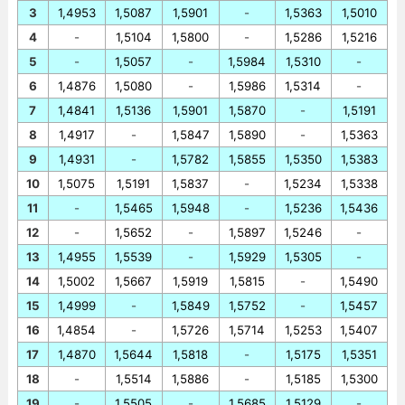
3
1,4953
1,5087
1,5901
-
1,5363
1,5010
4
-
1,5104
1,5800
-
1,5286
1,5216
5
-
1,5057
-
1,5984
1,5310
-
6
1,4876
1,5080
-
1,5986
1,5314
-
7
1,4841
1,5136
1,5901
1,5870
-
1,5191
8
1,4917
-
1,5847
1,5890
-
1,5363
9
1,4931
-
1,5782
1,5855
1,5350
1,5383
10
1,5075
1,5191
1,5837
-
1,5234
1,5338
11
-
1,5465
1,5948
-
1,5236
1,5436
12
-
1,5652
-
1,5897
1,5246
-
13
1,4955
1,5539
-
1,5929
1,5305
-
14
1,5002
1,5667
1,5919
1,5815
-
1,5490
15
1,4999
-
1,5849
1,5752
-
1,5457
16
1,4854
-
1,5726
1,5714
1,5253
1,5407
17
1,4870
1,5644
1,5818
-
1,5175
1,5351
18
-
1,5514
1,5886
-
1,5185
1,5300
19
-
1,5505
-
1,5685
1,5129
-