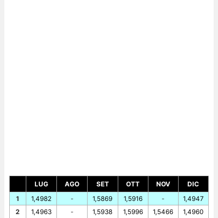
LUG
AGO
SET
OTT
NOV
DIC
1
1,4982
-
1,5869
1,5916
-
1,4947
2
1,4963
-
1,5938
1,5996
1,5466
1,4960