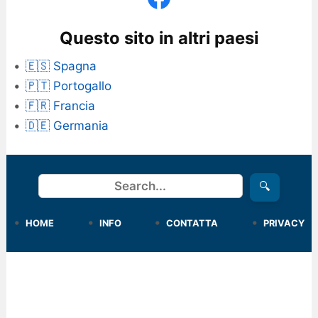
Questo sito in altri paesi
🇪🇸 Spagna
🇵🇹 Portogallo
🇫🇷 Francia
🇩🇪 Germania
Cerca
🔍
HOME
INFO
CONTATTA
PRIVACY