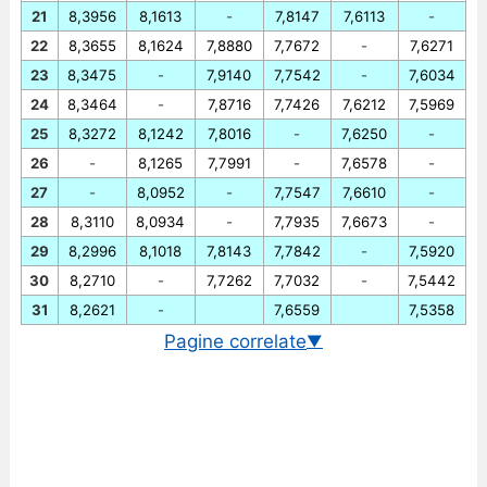
21
8,3956
8,1613
-
7,8147
7,6113
-
22
8,3655
8,1624
7,8880
7,7672
-
7,6271
23
8,3475
-
7,9140
7,7542
-
7,6034
24
8,3464
-
7,8716
7,7426
7,6212
7,5969
25
8,3272
8,1242
7,8016
-
7,6250
-
26
-
8,1265
7,7991
-
7,6578
-
27
-
8,0952
-
7,7547
7,6610
-
28
8,3110
8,0934
-
7,7935
7,6673
-
29
8,2996
8,1018
7,8143
7,7842
-
7,5920
30
8,2710
-
7,7262
7,7032
-
7,5442
31
8,2621
-
7,6559
7,5358
Pagine correlate
▼
Cambio EUR/CNY in tempo reale
Grafico EUR/CNY storico
Cambio BCE euro/yuan