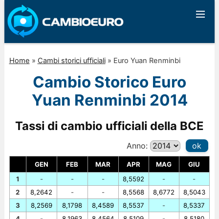
Home
»
Cambi storici ufficiali
»
Euro Yuan Renminbi
Cambio Storico Euro
Yuan Renminbi 2014
Tassi di cambio ufficiali della BCE
Anno:
ok
GEN
FEB
MAR
APR
MAG
GIU
1
-
-
-
8,5592
-
-
2
8,2642
-
-
8,5568
8,6772
8,5043
3
8,2569
8,1798
8,4589
8,5537
-
8,5337
4
-
8,1963
8,4564
8,5109
-
8,5180