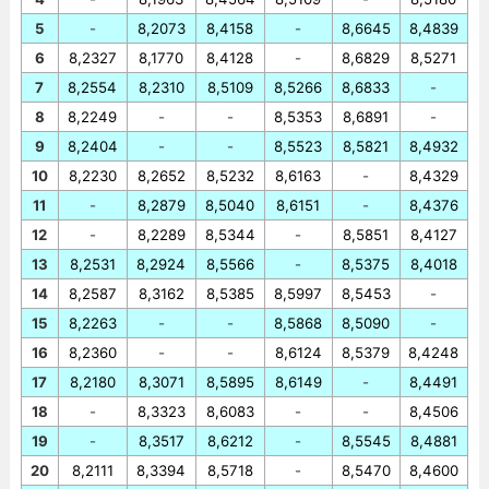
5
-
8,2073
8,4158
-
8,6645
8,4839
6
8,2327
8,1770
8,4128
-
8,6829
8,5271
7
8,2554
8,2310
8,5109
8,5266
8,6833
-
8
8,2249
-
-
8,5353
8,6891
-
9
8,2404
-
-
8,5523
8,5821
8,4932
10
8,2230
8,2652
8,5232
8,6163
-
8,4329
11
-
8,2879
8,5040
8,6151
-
8,4376
12
-
8,2289
8,5344
-
8,5851
8,4127
13
8,2531
8,2924
8,5566
-
8,5375
8,4018
14
8,2587
8,3162
8,5385
8,5997
8,5453
-
15
8,2263
-
-
8,5868
8,5090
-
16
8,2360
-
-
8,6124
8,5379
8,4248
17
8,2180
8,3071
8,5895
8,6149
-
8,4491
18
-
8,3323
8,6083
-
-
8,4506
19
-
8,3517
8,6212
-
8,5545
8,4881
20
8,2111
8,3394
8,5718
-
8,5470
8,4600