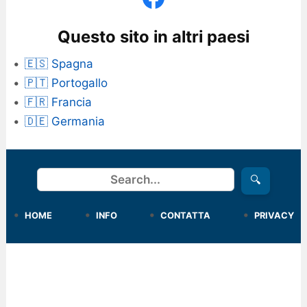
Questo sito in altri paesi
🇪🇸 Spagna
🇵🇹 Portogallo
🇫🇷 Francia
🇩🇪 Germania
Cerca
🔍
HOME
INFO
CONTATTA
PRIVACY