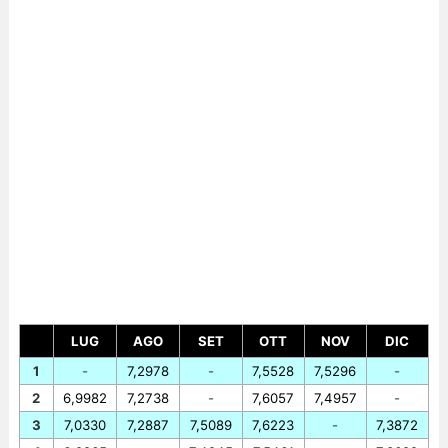
LUG
AGO
SET
OTT
NOV
DIC
1
-
7,2978
-
7,5528
7,5296
-
2
6,9982
7,2738
-
7,6057
7,4957
-
3
7,0330
7,2887
7,5089
7,6223
-
7,3872