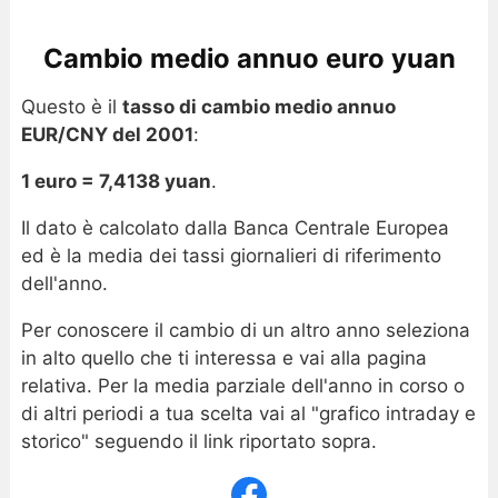
Cambio medio annuo euro yuan
Questo è il
tasso di cambio medio annuo
EUR/CNY del 2001
:
1 euro = 7,4138 yuan
.
Il dato è calcolato dalla Banca Centrale Europea
ed è la media dei tassi giornalieri di riferimento
dell'anno.
Per conoscere il cambio di un altro anno seleziona
in alto quello che ti interessa e vai alla pagina
relativa. Per la media parziale dell'anno in corso o
di altri periodi a tua scelta vai al "grafico intraday e
storico" seguendo il link riportato sopra.