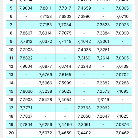
5
7,9004
7,8011
7,7017
7,4659
-
7,0065
6
-
7,7158
7,6802
7,3996
-
7,0710
7
-
7,7183
7,7034
-
7,3823
7,0073
8
7,8607
7,6314
7,7075
-
7,3384
7,0090
9
7,7812
7,6372
7,7448
7,4642
7,3061
-
10
7,7903
-
-
7,4038
7,3251
-
11
7,8822
-
-
7,3169
7,2614
7,0305
12
7,9004
7,6877
7,6744
7,3243
-
7,0139
13
-
7,6769
7,6165
-
-
7,0702
14
-
7,5966
7,5999
-
7,2382
7,0288
15
7,8036
7,5238
7,5023
-
7,2573
7,1695
16
7,7903
7,5428
7,4054
-
7,3119
-
17
7,7771
-
-
7,2763
7,2962
-
18
7,7837
-
-
7,2656
7,2647
7,1025
19
7,7804
7,6256
7,4460
7,3061
-
7,0876
20
-
7,5072
7,4659
7,4402
-
7,0462