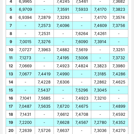
4
6,9965
-
7,4245
7,5461
-
7,3682
5
6,9709
-
7,3591
7,5933
7,4170
7,3823
6
6,9394
7,2879
7,3293
-
7,4170
7,3574
7
-
7,2573
7,4096
-
7,4609
7,3756
8
-
7,2531
-
7,6264
7,4261
-
9
7,0015
7,3276
-
7,6090
7,3914
-
10
7,0727
7,3963
7,4882
7,5619
-
7,3251
11
7,1273
-
7,4195
7,5006
-
7,3732
12
7,0669
-
7,4923
7,4824
7,3823
7,3980
13
7,0677
7,4419
7,4990
-
7,3185
7,4286
14
-
7,4228
7,6306
-
7,2862
7,4625
15
-
7,5437
-
7,5296
7,3045
-
16
7,1041
7,5685
-
7,4923
7,3210
-
17
7,0487
7,5635
7,6720
7,4675
-
7,4899
18
7,1431
-
7,6612
7,4708
-
7,4592
19
7,2200
-
7,6628
7,4567
7,2780
7,4352
20
7,2639
7,5726
7,6637
-
7,3036
7,4270