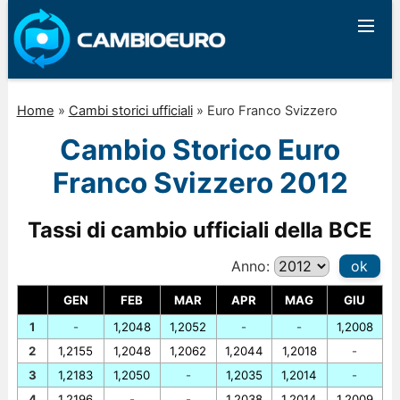
Home
»
Cambi storici ufficiali
»
Euro Franco Svizzero
Cambio Storico Euro
Franco Svizzero 2012
Tassi di cambio ufficiali della BCE
Anno:
ok
GEN
FEB
MAR
APR
MAG
GIU
1
-
1,2048
1,2052
-
-
1,2008
2
1,2155
1,2048
1,2062
1,2044
1,2018
-
3
1,2183
1,2050
-
1,2035
1,2014
-
4
1,2196
-
-
1,2038
1,2014
1,2009