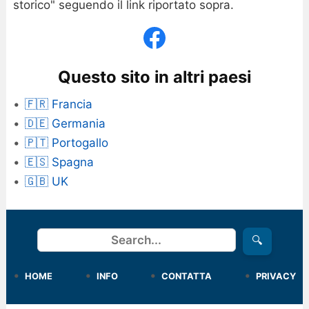
storico" seguendo il link riportato sopra.
Questo sito in altri paesi
🇫🇷 Francia
🇩🇪 Germania
🇵🇹 Portogallo
🇪🇸 Spagna
🇬🇧 UK
Cerca
🔍
HOME
INFO
CONTATTA
PRIVACY