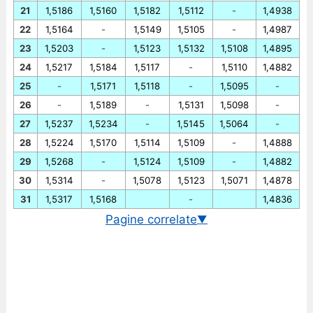
21
1,5186
1,5160
1,5182
1,5112
-
1,4938
22
1,5164
-
1,5149
1,5105
-
1,4987
23
1,5203
-
1,5123
1,5132
1,5108
1,4895
24
1,5217
1,5184
1,5117
-
1,5110
1,4882
25
-
1,5171
1,5118
-
1,5095
-
26
-
1,5189
-
1,5131
1,5098
-
27
1,5237
1,5234
-
1,5145
1,5064
-
28
1,5224
1,5170
1,5114
1,5109
-
1,4888
29
1,5268
-
1,5124
1,5109
-
1,4882
30
1,5314
-
1,5078
1,5123
1,5071
1,4878
31
1,5317
1,5168
-
1,4836
Pagine correlate
▼
Cambio EUR/CHF in tempo reale
Grafico EUR/CHF storico
Cambio BCE euro/franco svizzero