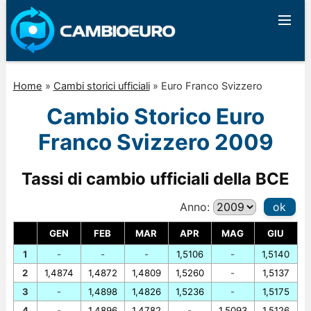
Home
»
Cambi storici ufficiali
»
Euro Franco Svizzero
Cambio Storico Euro
Franco Svizzero 2009
Tassi di cambio ufficiali della BCE
Anno:
ok
GEN
FEB
MAR
APR
MAG
GIU
1
-
-
-
1,5106
-
1,5140
2
1,4874
1,4872
1,4809
1,5260
-
1,5137
3
-
1,4898
1,4826
1,5236
-
1,5175
4
-
1,4896
1,4782
-
1,5093
1,5126