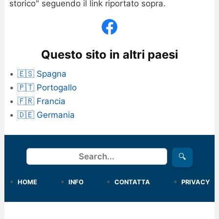
storico" seguendo il link riportato sopra.
Questo sito in altri paesi
🇪🇸 Spagna
🇵🇹 Portogallo
🇫🇷 Francia
🇩🇪 Germania
Cerca
🔍
HOME
INFO
CONTATTA
PRIVACY