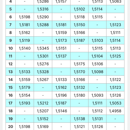
4
-
1,5286
1,5157
-
1,5113
1,5063
5
-
1,5316
-
1,5102
1,5114
-
6
1,5198
1,5290
-
1,5118
1,5115
-
7
1,5181
1,5288
1,5181
1,5150
-
1,5123
8
1,5162
-
1,5159
1,5166
-
1,5111
9
1,5119
-
1,5173
1,5187
1,5103
1,5114
10
1,5140
1,5345
1,5151
-
1,5115
1,5113
11
-
1,5301
1,5137
-
1,5104
1,5125
12
-
1,5276
-
1,5175
1,5106
-
13
1,5133
1,5328
-
1,5170
1,5098
-
14
1,5159
1,5267
1,5133
1,5166
-
1,5122
15
1,5179
-
1,5162
1,5132
-
1,5123
16
1,5154
-
1,5196
1,5180
1,5093
1,5126
17
1,5193
1,5212
1,5187
-
1,5111
1,5053
18
-
1,5207
1,5146
-
1,5112
1,4958
19
-
1,5152
-
1,5138
1,5131
-
20
1,5198
1,5169
-
1,5121
1,5126
-