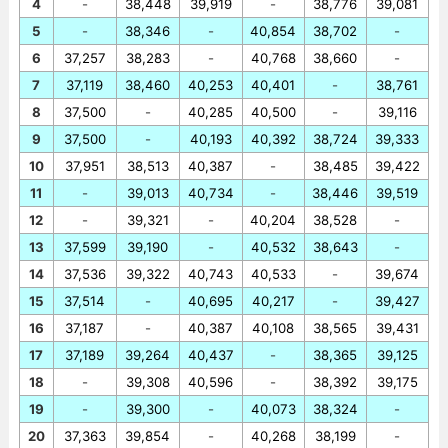
4
-
38,448
39,919
-
38,776
39,081
5
-
38,346
-
40,854
38,702
-
6
37,257
38,283
-
40,768
38,660
-
7
37,119
38,460
40,253
40,401
-
38,761
8
37,500
-
40,285
40,500
-
39,116
9
37,500
-
40,193
40,392
38,724
39,333
10
37,951
38,513
40,387
-
38,485
39,422
11
-
39,013
40,734
-
38,446
39,519
12
-
39,321
-
40,204
38,528
-
13
37,599
39,190
-
40,532
38,643
-
14
37,536
39,322
40,743
40,533
-
39,674
15
37,514
-
40,695
40,217
-
39,427
16
37,187
-
40,387
40,108
38,565
39,431
17
37,189
39,264
40,437
-
38,365
39,125
18
-
39,308
40,596
-
38,392
39,175
19
-
39,300
-
40,073
38,324
-
20
37,363
39,854
-
40,268
38,199
-