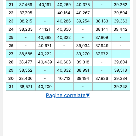
21
37,469
40,191
40,269
40,375
-
39,262
22
37,795
-
40,164
40,267
-
39,504
23
38,215
-
40,286
39,254
38,133
39,363
24
38,233
41,121
40,850
-
38,141
39,442
25
-
40,888
40,322
-
37,809
-
26
-
40,671
-
39,034
37,949
-
27
38,585
40,222
-
39,270
37,972
-
28
38,477
40,439
40,603
39,318
-
39,604
29
38,552
-
40,832
38,991
-
39,518
30
38,436
-
40,712
39,194
37,926
39,334
31
38,571
40,200
-
39,248
Pagine correlate
▼
Cambio EUR/THB in tempo reale
Grafico EUR/THB storico
Cambio BCE euro/baht thailandese