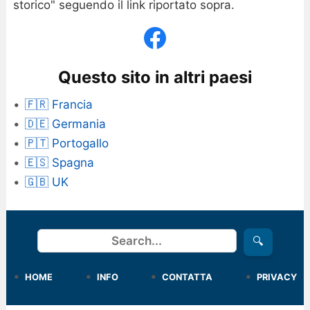
storico" seguendo il link riportato sopra.
Questo sito in altri paesi
🇫🇷 Francia
🇩🇪 Germania
🇵🇹 Portogallo
🇪🇸 Spagna
🇬🇧 UK
Cerca
🔍
HOME
INFO
CONTATTA
PRIVACY