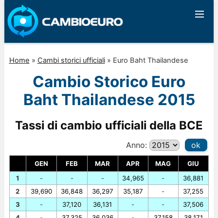
Home
»
Cambi storici ufficiali
»
Euro Baht Thailandese
Cambio Storico Euro
Baht Thailandese 2015
Tassi di cambio ufficiali della BCE
Anno:
ok
GEN
FEB
MAR
APR
MAG
GIU
1
-
-
-
34,965
-
36,881
2
39,690
36,848
36,297
35,187
-
37,255
3
-
37,120
36,131
-
-
37,506
4
-
37,325
36,036
-
37,158
38,171