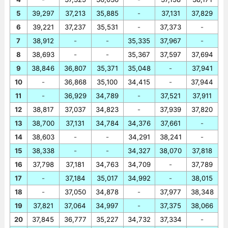
5
39,297
37,213
35,885
-
37,131
37,829
6
39,221
37,237
35,531
-
37,373
-
7
38,912
-
-
35,335
37,967
-
8
38,693
-
-
35,367
37,597
37,694
9
38,846
36,807
35,371
35,048
-
37,941
10
-
36,868
35,100
34,415
-
37,944
11
-
36,929
34,789
-
37,521
37,911
12
38,817
37,037
34,823
-
37,939
37,820
13
38,700
37,131
34,784
34,376
37,661
-
14
38,603
-
-
34,291
38,241
-
15
38,338
-
-
34,327
38,070
37,818
16
37,798
37,181
34,763
34,709
-
37,789
17
-
37,184
35,017
34,992
-
38,015
18
-
37,050
34,878
-
37,977
38,348
19
37,821
37,064
34,997
-
37,375
38,066
20
37,845
36,777
35,227
34,732
37,334
-