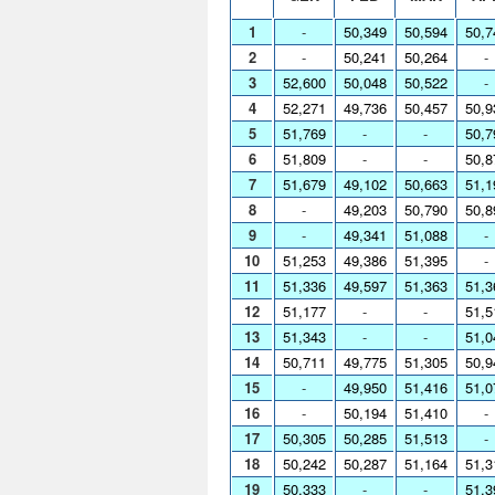
1
-
50,349
50,594
50,7
2
-
50,241
50,264
-
3
52,600
50,048
50,522
-
4
52,271
49,736
50,457
50,9
5
51,769
-
-
50,7
6
51,809
-
-
50,8
7
51,679
49,102
50,663
51,1
8
-
49,203
50,790
50,8
9
-
49,341
51,088
-
10
51,253
49,386
51,395
-
11
51,336
49,597
51,363
51,3
12
51,177
-
-
51,5
13
51,343
-
-
51,0
14
50,711
49,775
51,305
50,9
15
-
49,950
51,416
51,0
16
-
50,194
51,410
-
17
50,305
50,285
51,513
-
18
50,242
50,287
51,164
51,3
19
50,333
-
-
51,3