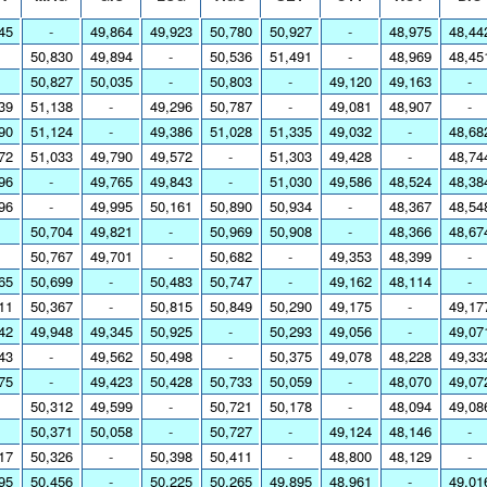
45
-
49,864
49,923
50,780
50,927
-
48,975
48,44
50,830
49,894
-
50,536
51,491
-
48,969
48,45
50,827
50,035
-
50,803
-
49,120
49,163
-
39
51,138
-
49,296
50,787
-
49,081
48,907
-
90
51,124
-
49,386
51,028
51,335
49,032
-
48,68
72
51,033
49,790
49,572
-
51,303
49,428
-
48,74
96
-
49,765
49,843
-
51,030
49,586
48,524
48,38
96
-
49,995
50,161
50,890
50,934
-
48,367
48,54
50,704
49,821
-
50,969
50,908
-
48,366
48,67
50,767
49,701
-
50,682
-
49,353
48,399
-
65
50,699
-
50,483
50,747
-
49,162
48,114
-
11
50,367
-
50,815
50,849
50,290
49,175
-
49,17
42
49,948
49,345
50,925
-
50,293
49,056
-
49,07
43
-
49,562
50,498
-
50,375
49,078
48,228
49,33
75
-
49,423
50,428
50,733
50,059
-
48,070
49,07
50,312
49,599
-
50,721
50,178
-
48,094
49,08
50,371
50,058
-
50,727
-
49,124
48,146
-
17
50,326
-
50,398
50,411
-
48,800
48,129
-
95
50,456
-
50,225
50,265
49,895
48,961
-
49,01