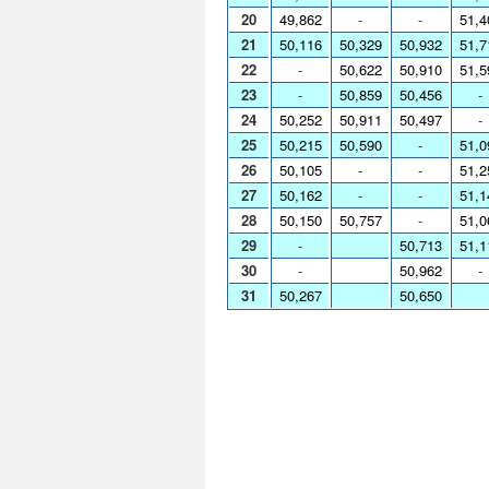
20
49,862
-
-
51,4
21
50,116
50,329
50,932
51,7
22
-
50,622
50,910
51,5
23
-
50,859
50,456
-
24
50,252
50,911
50,497
-
25
50,215
50,590
-
51,0
26
50,105
-
-
51,2
27
50,162
-
-
51,1
28
50,150
50,757
-
51,0
29
-
50,713
51,1
30
-
50,962
-
31
50,267
50,650
Cam
Camb