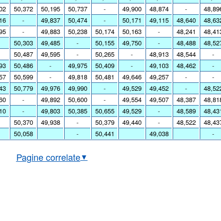
02
50,372
50,195
50,737
-
49,900
48,874
-
48,89
16
-
49,837
50,474
-
50,171
49,115
48,640
48,63
95
-
49,883
50,238
50,174
50,163
-
48,241
48,41
50,303
49,485
-
50,155
49,750
-
48,488
48,52
50,487
49,595
-
50,265
-
48,913
48,544
-
93
50,486
-
49,975
50,409
-
49,103
48,462
-
57
50,599
-
49,818
50,481
49,646
49,257
-
-
43
50,779
49,976
49,990
-
49,529
49,452
-
48,52
60
-
49,892
50,600
-
49,554
49,507
48,387
48,81
10
-
49,803
50,385
50,655
49,529
-
48,589
48,43
50,370
49,938
-
50,379
49,440
-
48,522
48,43
50,058
-
50,441
49,038
-
Pagine correlate
▼
bio EUR/THB in tempo reale
Grafico EUR/THB storico
io BCE euro/baht thailandese