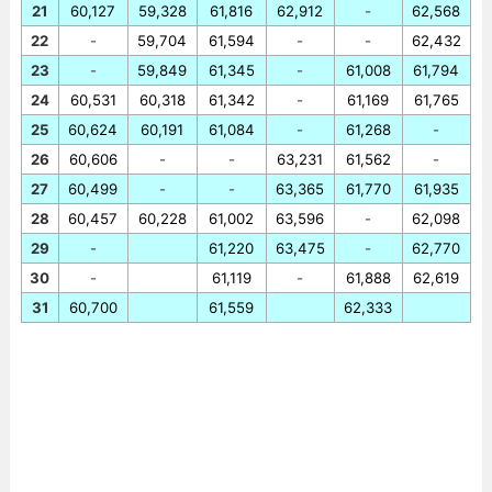
21
60,127
59,328
61,816
62,912
-
62,568
22
-
59,704
61,594
-
-
62,432
23
-
59,849
61,345
-
61,008
61,794
24
60,531
60,318
61,342
-
61,169
61,765
25
60,624
60,191
61,084
-
61,268
-
26
60,606
-
-
63,231
61,562
-
27
60,499
-
-
63,365
61,770
61,935
28
60,457
60,228
61,002
63,596
-
62,098
29
-
61,220
63,475
-
62,770
30
-
61,119
-
61,888
62,619
31
60,700
61,559
62,333