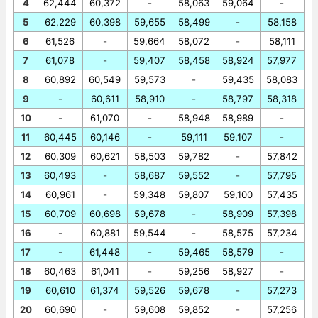
4
62,444
60,372
-
58,063
59,064
-
5
62,229
60,398
59,655
58,499
-
58,158
6
61,526
-
59,664
58,072
-
58,111
7
61,078
-
59,407
58,458
58,924
57,977
8
60,892
60,549
59,573
-
59,435
58,083
9
-
60,611
58,910
-
58,797
58,318
10
-
61,070
-
58,948
58,989
-
11
60,445
60,146
-
59,111
59,107
-
12
60,309
60,621
58,503
59,782
-
57,842
13
60,493
-
58,687
59,552
-
57,795
14
60,961
-
59,348
59,807
59,100
57,435
15
60,709
60,698
59,678
-
58,909
57,398
16
-
60,881
59,544
-
58,575
57,234
17
-
61,448
-
59,465
58,579
-
18
60,463
61,041
-
59,256
58,927
-
19
60,610
61,374
59,526
59,678
-
57,273
20
60,690
-
59,608
59,852
-
57,256