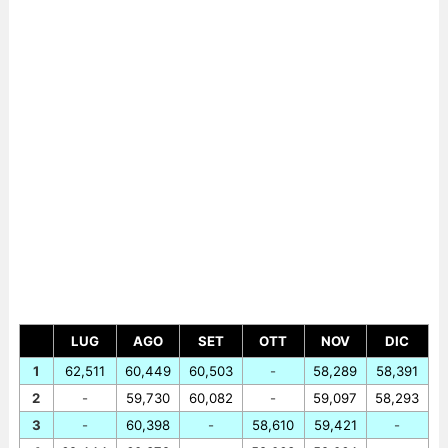
LUG
AGO
SET
OTT
NOV
DIC
1
62,511
60,449
60,503
-
58,289
58,391
2
-
59,730
60,082
-
59,097
58,293
3
-
60,398
-
58,610
59,421
-