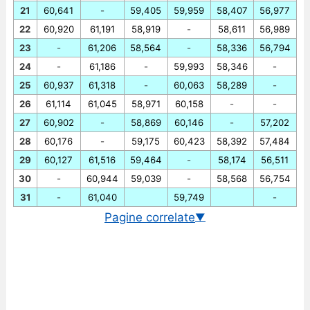
21
60,641
-
59,405
59,959
58,407
56,977
22
60,920
61,191
58,919
-
58,611
56,989
23
-
61,206
58,564
-
58,336
56,794
24
-
61,186
-
59,993
58,346
-
25
60,937
61,318
-
60,063
58,289
-
26
61,114
61,045
58,971
60,158
-
-
27
60,902
-
58,869
60,146
-
57,202
28
60,176
-
59,175
60,423
58,392
57,484
29
60,127
61,516
59,464
-
58,174
56,511
30
-
60,944
59,039
-
58,568
56,754
31
-
61,040
59,749
-
Pagine correlate
▼
Cambio EUR/PHP in tempo reale
Grafico EUR/PHP storico
Cambio BCE euro/peso filippino