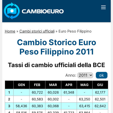
Home
»
Cambi storici ufficiali
»
Euro Peso Filippino
Cambio Storico Euro
Peso Filippino 2011
Tassi di cambio ufficiali della BCE
Anno:
ok
GEN
FEB
MAR
APR
MAG
GIU
1
-
60,722
60,026
61,348
-
62,177
2
-
60,583
60,002
-
63,250
62,501
3
58,436
60,383
60,068
-
63,415
62,642
4
58,516
59,575
60,339
61,723
63,864
-