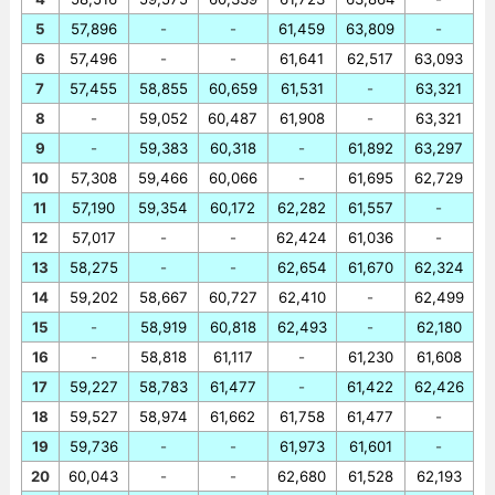
5
57,896
-
-
61,459
63,809
-
6
57,496
-
-
61,641
62,517
63,093
7
57,455
58,855
60,659
61,531
-
63,321
8
-
59,052
60,487
61,908
-
63,321
9
-
59,383
60,318
-
61,892
63,297
10
57,308
59,466
60,066
-
61,695
62,729
11
57,190
59,354
60,172
62,282
61,557
-
12
57,017
-
-
62,424
61,036
-
13
58,275
-
-
62,654
61,670
62,324
14
59,202
58,667
60,727
62,410
-
62,499
15
-
58,919
60,818
62,493
-
62,180
16
-
58,818
61,117
-
61,230
61,608
17
59,227
58,783
61,477
-
61,422
62,426
18
59,527
58,974
61,662
61,758
61,477
-
19
59,736
-
-
61,973
61,601
-
20
60,043
-
-
62,680
61,528
62,193