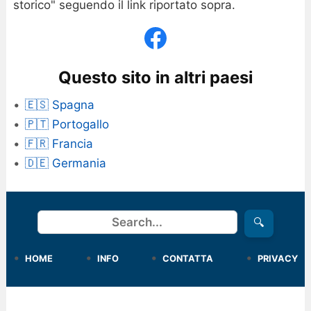
storico" seguendo il link riportato sopra.
Questo sito in altri paesi
🇪🇸 Spagna
🇵🇹 Portogallo
🇫🇷 Francia
🇩🇪 Germania
Cerca
🔍
HOME
INFO
CONTATTA
PRIVACY