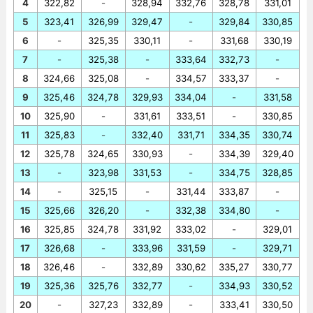
4
322,82
-
328,94
332,76
328,78
331,01
5
323,41
326,99
329,47
-
329,84
330,85
6
-
325,35
330,11
-
331,68
330,19
7
-
325,38
-
333,64
332,73
-
8
324,66
325,08
-
334,57
333,37
-
9
325,46
324,78
329,93
334,04
-
331,58
10
325,90
-
331,61
333,51
-
330,85
11
325,83
-
332,40
331,71
334,35
330,74
12
325,78
324,65
330,93
-
334,39
329,40
13
-
323,98
331,53
-
334,75
328,85
14
-
325,15
-
331,44
333,87
-
15
325,66
326,20
-
332,38
334,80
-
16
325,85
324,78
331,92
333,02
-
329,01
17
326,68
-
333,96
331,59
-
329,71
18
326,46
-
332,89
330,62
335,27
330,77
19
325,36
325,76
332,77
-
334,93
330,52
20
-
327,23
332,89
-
333,41
330,50