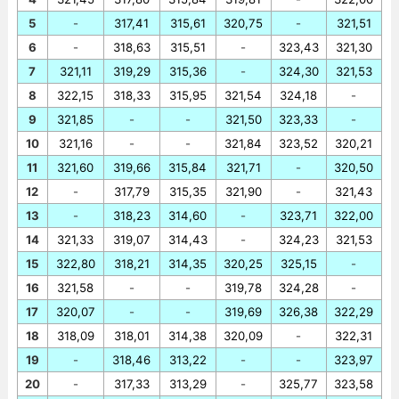
5
-
317,41
315,61
320,75
-
321,51
6
-
318,63
315,51
-
323,43
321,30
7
321,11
319,29
315,36
-
324,30
321,53
8
322,15
318,33
315,95
321,54
324,18
-
9
321,85
-
-
321,50
323,33
-
10
321,16
-
-
321,84
323,52
320,21
11
321,60
319,66
315,84
321,71
-
320,50
12
-
317,79
315,35
321,90
-
321,43
13
-
318,23
314,60
-
323,71
322,00
14
321,33
319,07
314,43
-
324,23
321,53
15
322,80
318,21
314,35
320,25
325,15
-
16
321,58
-
-
319,78
324,28
-
17
320,07
-
-
319,69
326,38
322,29
18
318,09
318,01
314,38
320,09
-
322,31
19
-
318,46
313,22
-
-
323,97
20
-
317,33
313,29
-
325,77
323,58