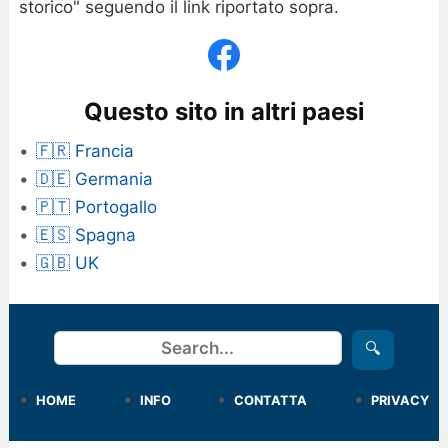
storico" seguendo il link riportato sopra.
Questo sito in altri paesi
🇫🇷 Francia
🇩🇪 Germania
🇵🇹 Portogallo
🇪🇸 Spagna
🇬🇧 UK
Cerca
🔍
HOME
INFO
CONTATTA
PRIVACY