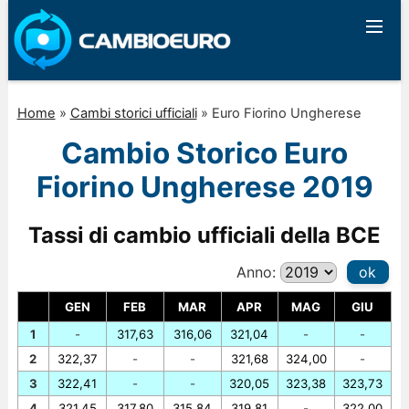
Home
»
Cambi storici ufficiali
»
Euro Fiorino Ungherese
Cambio Storico Euro
Fiorino Ungherese 2019
Tassi di cambio ufficiali della BCE
Anno:
ok
GEN
FEB
MAR
APR
MAG
GIU
1
-
317,63
316,06
321,04
-
-
2
322,37
-
-
321,68
324,00
-
3
322,41
-
-
320,05
323,38
323,73
4
321,45
317,80
315,84
319,81
-
322,00