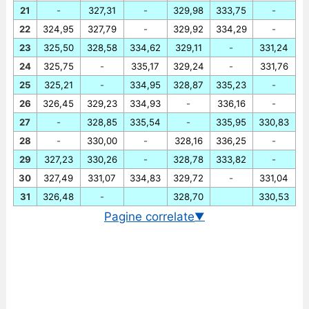
21
-
327,31
-
329,98
333,75
-
22
324,95
327,79
-
329,92
334,29
-
23
325,50
328,58
334,62
329,11
-
331,24
24
325,75
-
335,17
329,24
-
331,76
25
325,21
-
334,95
328,87
335,23
-
26
326,45
329,23
334,93
-
336,16
-
27
-
328,85
335,54
-
335,95
330,83
28
-
330,00
-
328,16
336,25
-
29
327,23
330,26
-
328,78
333,82
-
30
327,49
331,07
334,83
329,72
-
331,04
31
326,48
-
328,70
330,53
Pagine correlate
▼
Cambio EUR/HUF in tempo reale
Grafico EUR/HUF storico
Cambio BCE euro/fiorino ungherese