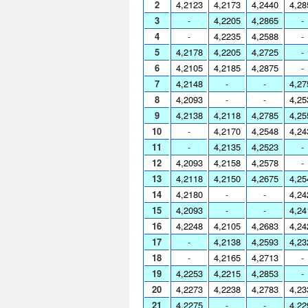
2
4,2123
4,2173
4,2440
4,28
3
-
4,2205
4,2865
-
4
-
4,2235
4,2588
-
5
4,2178
4,2205
4,2725
-
6
4,2105
4,2185
4,2875
-
7
4,2148
-
-
4,27
8
4,2093
-
-
4,25
9
4,2138
4,2118
4,2785
4,25
10
-
4,2170
4,2548
4,24
11
-
4,2135
4,2523
-
12
4,2093
4,2158
4,2578
-
13
4,2118
4,2150
4,2675
4,25
14
4,2180
-
-
4,24
15
4,2093
-
-
4,24
16
4,2248
4,2105
4,2683
4,24
17
-
4,2138
4,2593
4,23
18
-
4,2165
4,2713
-
19
4,2253
4,2215
4,2853
-
20
4,2273
4,2238
4,2783
4,23
21
4,2275
-
-
4,22