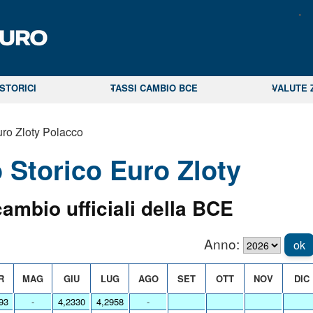
STORICI
TASSI CAMBIO BCE
VALUTE 
ro Zloty Polacco
Storico Euro Zloty
cambio ufficiali della BCE
Anno:
ok
R
MAG
GIU
LUG
AGO
SET
OTT
NOV
DIC
93
-
4,2330
4,2958
-