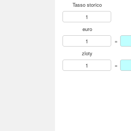
Tasso storico
euro
=
zloty
=