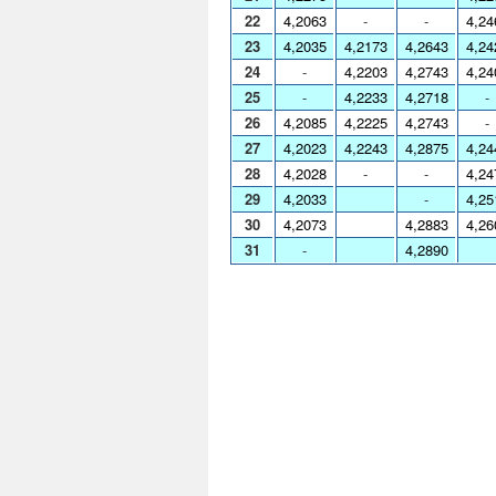
22
4,2063
-
-
4,24
23
4,2035
4,2173
4,2643
4,24
24
-
4,2203
4,2743
4,24
25
-
4,2233
4,2718
-
26
4,2085
4,2225
4,2743
-
27
4,2023
4,2243
4,2875
4,24
28
4,2028
-
-
4,24
29
4,2033
-
4,25
30
4,2073
4,2883
4,26
31
-
4,2890
Cam
Cam