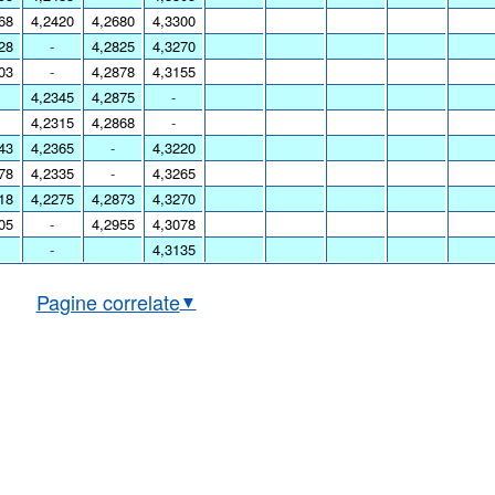
68
4,2420
4,2680
4,3300
28
-
4,2825
4,3270
03
-
4,2878
4,3155
4,2345
4,2875
-
4,2315
4,2868
-
43
4,2365
-
4,3220
78
4,2335
-
4,3265
18
4,2275
4,2873
4,3270
05
-
4,2955
4,3078
-
4,3135
Pagine correlate
▼
bio EUR/PLN in tempo reale
Grafico EUR/PLN storico
bio BCE euro/zloty polacco