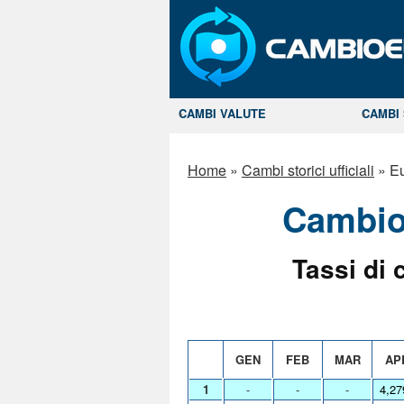
CAMBI VALUTE
CAMBI 
Home
»
Cambi storici ufficiali
»
Eu
Cambio 
Tassi di 
GEN
FEB
MAR
AP
1
-
-
-
4,27