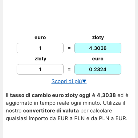
euro
zloty
=
zloty
euro
=
Scopri di più
▼
Cambio USD/PLN in tempo reale
Il
tasso di cambio euro zloty oggi
è
4,3038
ed è
Storico tassi EUR/PLN
aggiornato in tempo reale ogni minuto. Utilizza il
Grafico euro zloty
nostro
convertitore di valuta
per calcolare
qualsiasi importo da EUR a PLN e da PLN a EUR.