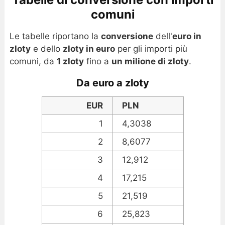
comuni
Le tabelle riportano la
conversione
dell'
euro in
zloty
e dello
zloty in euro
per gli importi più
comuni, da
1 zloty
fino a
un milione di zloty
.
Da euro a zloty
EUR
PLN
1
4,3038
2
8,6077
3
12,912
4
17,215
5
21,519
6
25,823