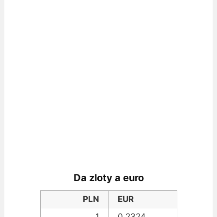
Da zloty a euro
PLN
EUR
1
0,2324