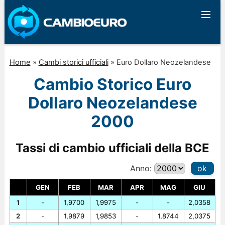
Home
»
Cambi storici ufficiali
»
Euro Dollaro Neozelandese
Cambio Storico Euro
Dollaro Neozelandese
2000
Tassi di cambio ufficiali della BCE
Anno:
ok
GEN
FEB
MAR
APR
MAG
GIU
1
-
1,9700
1,9975
-
-
2,0358
2
-
1,9879
1,9853
-
1,8744
2,0375