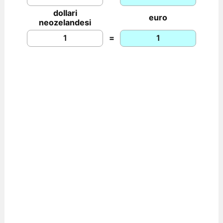
dollari
euro
neozelandesi
=