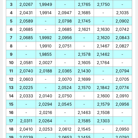
3
2,0267
1,9949
-
2,1765
2,1750
-
4
2,0431
1,9914
2,0947
2,1685
-
2,1035
5
2,0589
-
2,0798
2,1745
-
2,0902
6
2,0685
-
2,0685
2,1621
2,1630
2,0742
7
2,0685
1,9992
2,0956
-
2,1620
2,0843
8
-
1,9910
2,0751
-
2,1467
2,0827
9
-
1,9855
-
2,1578
2,1462
-
10
2,0581
2,0027
-
2,1605
2,1764
-
11
2,0740
2,0188
2,0365
2,1430
-
2,0794
12
2,0603
-
2,0070
2,1699
-
2,0705
13
2,0225
-
2,0524
2,1570
2,1842
2,0774
14
2,0333
2,0140
2,0750
-
2,1600
2,0910
15
-
2,0294
2,0545
-
2,1579
2,0956
16
-
2,0216
-
2,1463
2,1508
-
17
2,0311
2,0264
-
2,1585
2,1303
-
18
2,0410
2,0253
2,0612
2,1545
-
2,0950
19
2,0239
-
2,0653
2,1455
-
2,0792