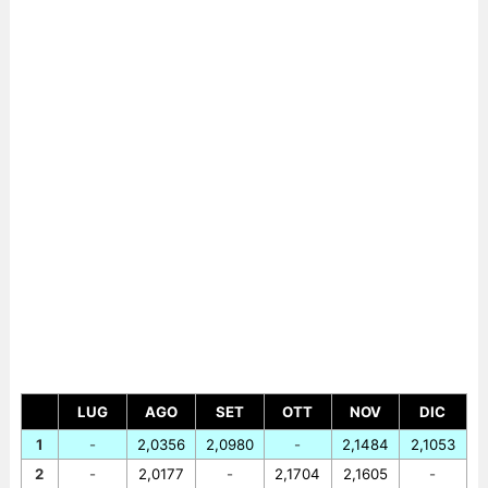
LUG
AGO
SET
OTT
NOV
DIC
1
-
2,0356
2,0980
-
2,1484
2,1053
2
-
2,0177
-
2,1704
2,1605
-