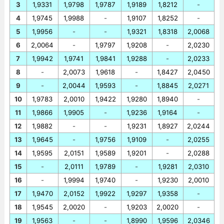
3
1,9331
1,9798
1,9787
1,9189
1,8212
-
4
1,9745
1,9988
-
1,9107
1,8252
-
5
1,9956
-
-
1,9321
1,8318
2,0068
6
2,0064
-
1,9797
1,9208
-
2,0230
7
1,9942
1,9741
1,9841
1,9288
-
2,0233
8
-
2,0073
1,9618
-
1,8427
2,0450
9
-
2,0044
1,9593
-
1,8845
2,0271
10
1,9783
2,0010
1,9422
1,9280
1,8940
-
11
1,9866
1,9905
-
1,9236
1,9164
-
12
1,9882
-
-
1,9231
1,8927
2,0244
13
1,9645
-
1,9756
1,9109
-
2,0255
14
1,9595
2,0151
1,9589
1,9201
-
2,0288
15
-
2,0111
1,9789
-
1,9281
2,0310
16
-
1,9994
1,9740
-
1,9230
2,0010
17
1,9470
2,0152
1,9922
1,9297
1,9358
-
18
1,9545
2,0020
-
1,9203
2,0020
-
19
1,9563
-
-
1,8990
1,9596
2,0346