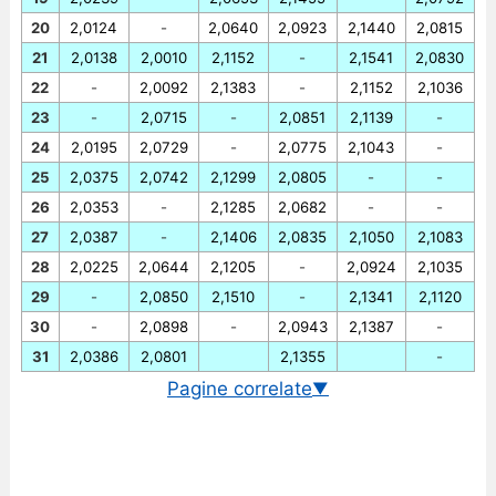
20
2,0124
-
2,0640
2,0923
2,1440
2,0815
21
2,0138
2,0010
2,1152
-
2,1541
2,0830
22
-
2,0092
2,1383
-
2,1152
2,1036
23
-
2,0715
-
2,0851
2,1139
-
24
2,0195
2,0729
-
2,0775
2,1043
-
25
2,0375
2,0742
2,1299
2,0805
-
-
26
2,0353
-
2,1285
2,0682
-
-
27
2,0387
-
2,1406
2,0835
2,1050
2,1083
28
2,0225
2,0644
2,1205
-
2,0924
2,1035
29
-
2,0850
2,1510
-
2,1341
2,1120
30
-
2,0898
-
2,0943
2,1387
-
31
2,0386
2,0801
2,1355
-
Pagine correlate
▼
Cambio EUR/NZD in tempo reale
Grafico EUR/NZD storico
Cambio BCE euro/dollaro neozelandese