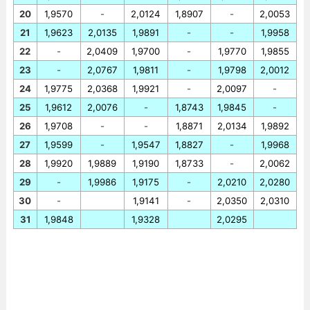
20
1,9570
-
2,0124
1,8907
-
2,0053
21
1,9623
2,0135
1,9891
-
-
1,9958
22
-
2,0409
1,9700
-
1,9770
1,9855
23
-
2,0767
1,9811
-
1,9798
2,0012
24
1,9775
2,0368
1,9921
-
2,0097
-
25
1,9612
2,0076
-
1,8743
1,9845
-
26
1,9708
-
-
1,8871
2,0134
1,9892
27
1,9599
-
1,9547
1,8827
-
1,9968
28
1,9920
1,9889
1,9190
1,8733
-
2,0062
29
-
1,9986
1,9175
-
2,0210
2,0280
30
-
1,9141
-
2,0350
2,0310
31
1,9848
1,9328
2,0295