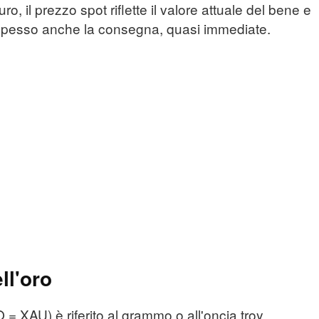
o, il prezzo spot riflette il valore attuale del bene e
 spesso anche la consegna, quasi immediate.
ll'oro
O = XAU) è riferito al grammo o all'oncia troy.