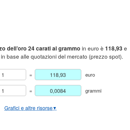
in euro è
e
zo dell’oro 24 carati al grammo
118,93
in base alle quotazioni del mercato (prezzo spot).
=
euro
=
grammi
Grafici e altre risorse
▼
Prezzo dell'oro in dollari
Grafico storico dell'oro