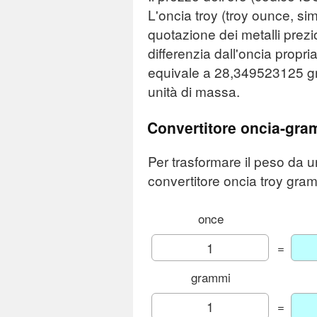
L'oncia troy (troy ounce, simb
quotazione dei metalli prez
differenzia dall'oncia propr
equivale a 28,349523125 gra
unità di massa.
Convertitore oncia-gra
Per trasformare il peso da un
convertitore oncia troy gra
once
=
grammi
=