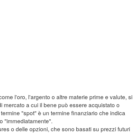
e sulla vendita dell'oro usato
come l'oro, l'argento o altre materie prime e valute, si
 di mercato a cui il bene può essere acquistato o
termine "spot" è un termine finanziario che indica
 o "immediatamente".
tures o delle opzioni, che sono basati su prezzi futuri