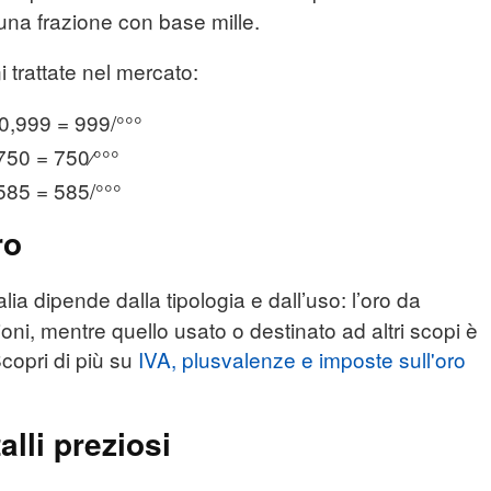
 una frazione con base mille.
 trattate nel mercato:
 0,999 = 999/°°°
750 = 750⁄°°°
,585 = 585/°°°
ro
talia dipende dalla tipologia e dall’uso: l’oro da
ni, mentre quello usato o destinato ad altri scopi è
copri di più su
IVA, plusvalenze e imposte sull'oro
alli preziosi