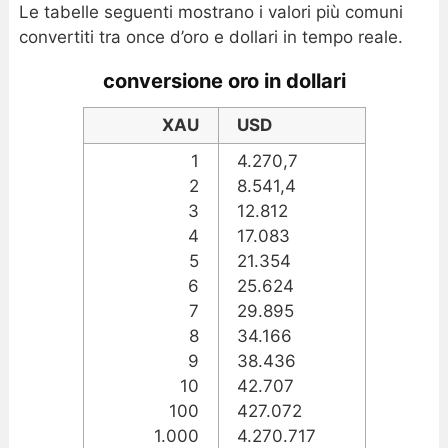
Le tabelle seguenti mostrano i valori più comuni
convertiti tra once d’oro e dollari in tempo reale.
conversione oro in dollari
XAU
USD
1
4.270,7
2
8.541,4
3
12.812
4
17.083
5
21.354
6
25.624
7
29.895
8
34.166
9
38.436
10
42.707
100
427.072
1.000
4.270.717