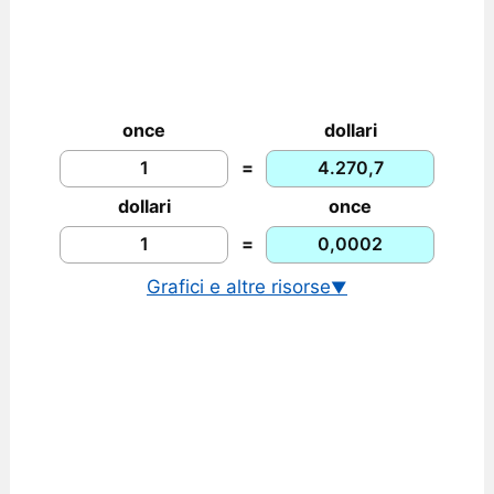
once
dollari
=
dollari
once
=
Grafici e altre risorse
▼
Prezzo dell'oro in euro
Grafico storico dell'oro