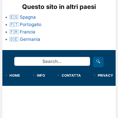
Questo sito in altri paesi
🇪🇸 Spagna
🇵🇹 Portogallo
🇫🇷 Francia
🇩🇪 Germania
Cerca
🔍
HOME
INFO
CONTATTA
PRIVACY