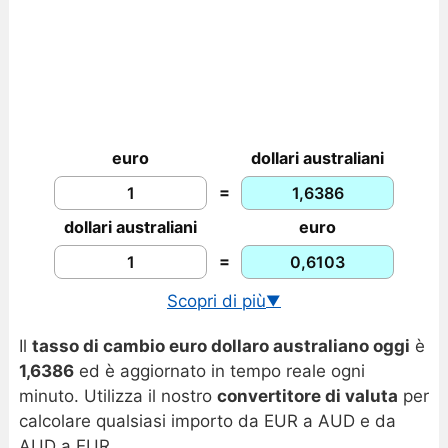
euro
dollari australiani
=
dollari australiani
euro
=
Scopri di più
▼
Cambio AUD/USD in tempo reale
Il
tasso di cambio euro dollaro australiano oggi
è
Storico tassi EUR/AUD
1,6386
ed è aggiornato in tempo reale ogni
Grafico euro dollaro australiano
minuto. Utilizza il nostro
convertitore di valuta
per
calcolare qualsiasi importo da EUR a AUD e da
AUD a EUR.