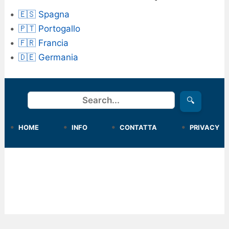
🇪🇸 Spagna
🇵🇹 Portogallo
🇫🇷 Francia
🇩🇪 Germania
Cerca
🔍
HOME
INFO
CONTATTA
PRIVACY