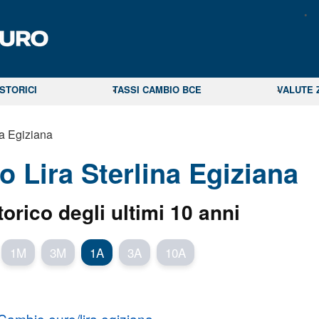
STORICI
TASSI CAMBIO BCE
VALUTE 
na Egiziana
o Lira Sterlina Egiziana
torico degli ultimi 10 anni
1M
3M
1A
3A
10A
Cambio euro/lira egiziana