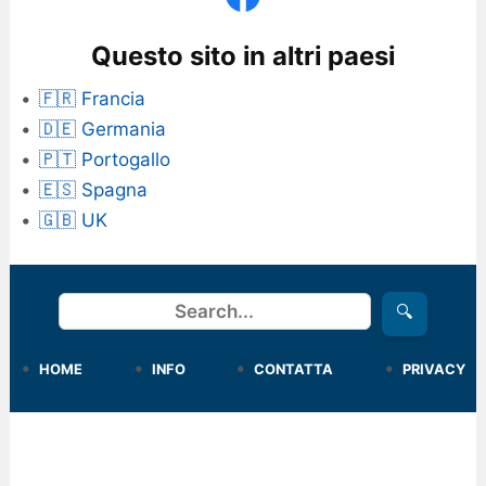
Questo sito in altri paesi
🇫🇷 Francia
🇩🇪 Germania
🇵🇹 Portogallo
🇪🇸 Spagna
🇬🇧 UK
Cerca
🔍
HOME
INFO
CONTATTA
PRIVACY