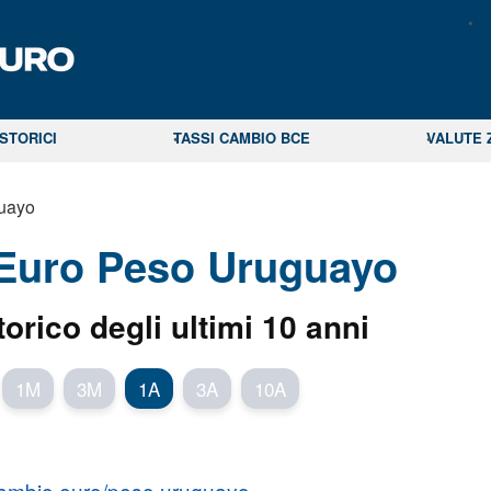
STORICI
TASSI CAMBIO BCE
VALUTE 
uayo
 Euro Peso Uruguayo
torico degli ultimi 10 anni
1M
3M
1A
3A
10A
ambio euro/peso uruguayo