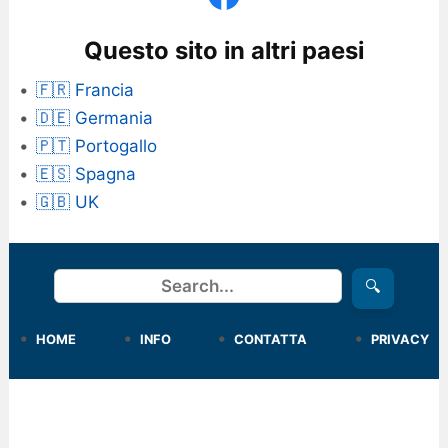
Questo sito in altri paesi
🇫🇷 Francia
🇩🇪 Germania
🇵🇹 Portogallo
🇪🇸 Spagna
🇬🇧 UK
Cerca
🔍
HOME
INFO
CONTATTA
PRIVACY