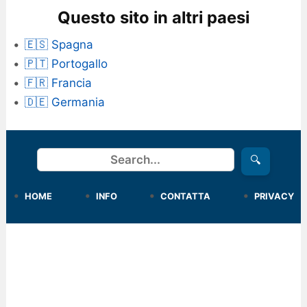
Questo sito in altri paesi
🇪🇸 Spagna
🇵🇹 Portogallo
🇫🇷 Francia
🇩🇪 Germania
Cerca
🔍
HOME
INFO
CONTATTA
PRIVACY