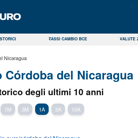
STORICI
TASSI CAMBIO BCE
VALUTE 
el Nicaragua
o Córdoba del Nicaragua
torico degli ultimi 10 anni
1M
3M
1A
3A
10A
o euro/córdoba del Nicaragua