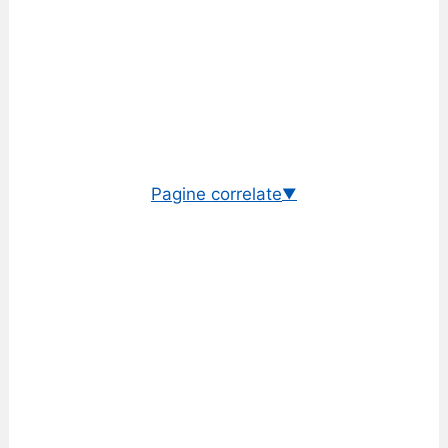
Pagine correlate
▼
Cambio ethereum/dollaro
Cambio ethereum/euro