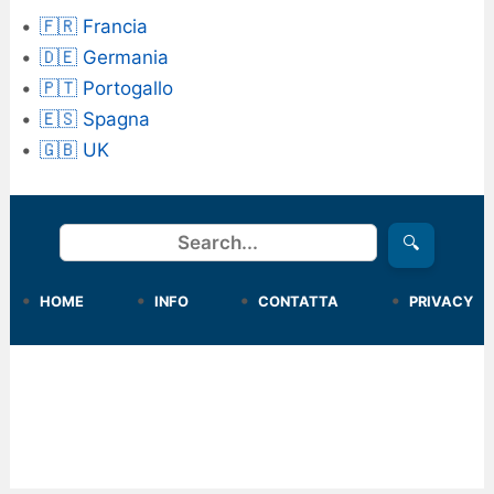
🇫🇷 Francia
🇩🇪 Germania
🇵🇹 Portogallo
🇪🇸 Spagna
🇬🇧 UK
Cerca
🔍
HOME
INFO
CONTATTA
PRIVACY