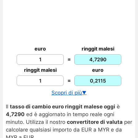
euro
ringgit malesi
=
ringgit malesi
euro
=
Scopri di più
▼
Cambio USD/MYR in tempo reale
Il
tasso di cambio euro ringgit malese oggi
è
Storico tassi EUR/MYR
4,7290
ed è aggiornato in tempo reale ogni
Grafico euro ringgit malese
minuto. Utilizza il nostro
convertitore di valuta
per
calcolare qualsiasi importo da EUR a MYR e da
MYR a EUR.