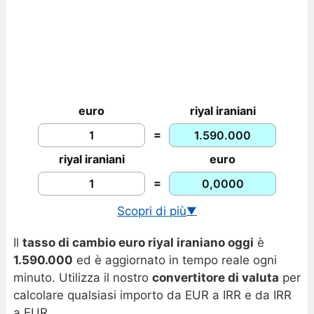
euro
riyal iraniani
=
riyal iraniani
euro
=
Scopri di più
▼
Cambio USD/IRR in tempo reale
Il
tasso di cambio euro riyal iraniano oggi
è
Grafico euro riyal iraniano
1.590.000
ed è aggiornato in tempo reale ogni
minuto. Utilizza il nostro
convertitore di valuta
per
calcolare qualsiasi importo da EUR a IRR e da IRR
a EUR.