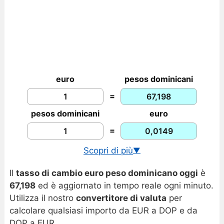
euro
pesos dominicani
=
pesos dominicani
euro
=
Scopri di più
▼
Cambio USD/DOP in tempo reale
Il
tasso di cambio euro peso dominicano oggi
è
Grafico euro peso dominicano
67,198
ed è aggiornato in tempo reale ogni minuto.
Utilizza il nostro
convertitore di valuta
per
calcolare qualsiasi importo da EUR a DOP e da
DOP a EUR.