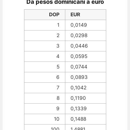
Da pesos dominicani a euro
DOP
EUR
1
0,0149
2
0,0298
3
0,0446
4
0,0595
5
0,0744
6
0,0893
7
0,1042
8
0,1190
9
0,1339
10
0,1488
100
1,4881