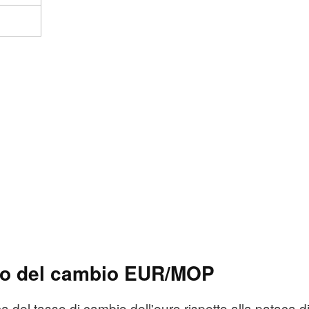
7
co del cambio EUR/MOP
del tasso di cambio dell'euro rispetto alla pataca d