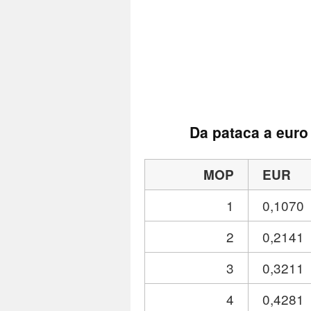
Da pataca a euro
MOP
EUR
1
0,1070
2
0,2141
3
0,3211
4
0,4281