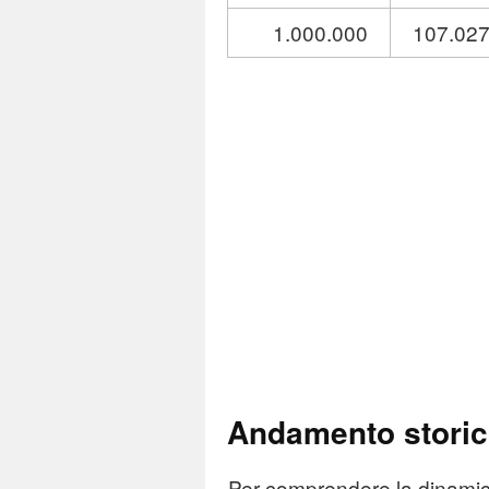
1.000.000
107.02
Andamento stori
Per comprendere la dinamica 