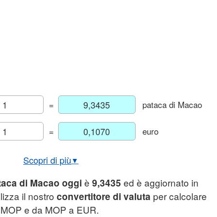
=
pataca di Macao
=
euro
Scopri di più
▼
bio USD/MOP in tempo reale
è
ed è aggiornato in
taca di Macao oggi
9,3435
afico euro pataca di Macao
lizza il nostro
per calcolare
convertitore di valuta
 a MOP e da MOP a EUR.