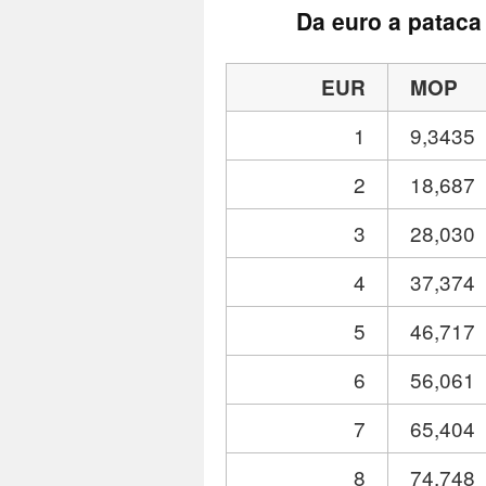
Da euro a pataca
EUR
MOP
1
9,3435
2
18,687
3
28,030
4
37,374
5
46,717
6
56,061
7
65,404
8
74,748