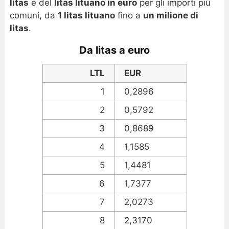
litas
e del
litas lituano in euro
per gli importi più
comuni, da
1 litas lituano
fino a
un milione di
litas
.
Da litas a euro
LTL
EUR
1
0,2896
2
0,5792
3
0,8689
4
1,1585
5
1,4481
6
1,7377
7
2,0273
8
2,3170