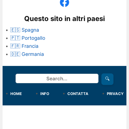
Questo sito in altri paesi
🇪🇸 Spagna
🇵🇹 Portogallo
🇫🇷 Francia
🇩🇪 Germania
Cerca
🔍
HOME
INFO
CONTATTA
PRIVACY