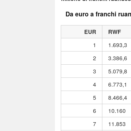
Da euro a franchi rua
EUR
RWF
1
1.693,3
2
3.386,6
3
5.079,8
4
6.773,1
5
8.466,4
6
10.160
7
11.853