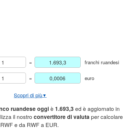
=
franchi ruandesi
=
euro
Scopri di più
▼
bio USD/RWF in tempo reale
è
ed è aggiornato in
anco ruandese oggi
1.693,3
afico euro franco ruandese
lizza il nostro
per calcolare
convertitore di valuta
 a RWF e da RWF a EUR.