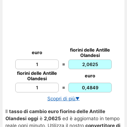
fiorini delle Antille
euro
Olandesi
=
fiorini delle Antille
euro
Olandesi
=
Scopri di più
▼
Cambio USD/ANG in tempo reale
Il
tasso di cambio euro fiorino delle Antille
Grafico euro fiorino delle Antille Olandesi
Olandesi oggi
è
2,0625
ed è aggiornato in tempo
reale ogni minuto. Utilizza il nostro
convertitore di