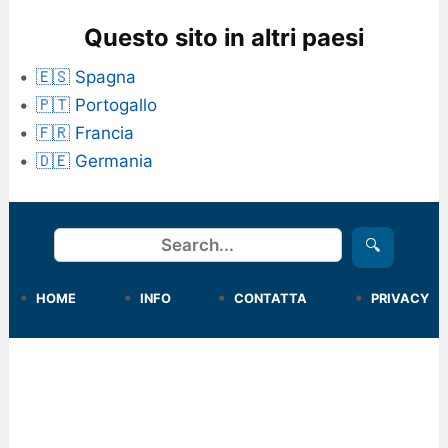
Questo sito in altri paesi
🇪🇸 Spagna
🇵🇹 Portogallo
🇫🇷 Francia
🇩🇪 Germania
Cerca
🔍
HOME
INFO
CONTATTA
PRIVACY