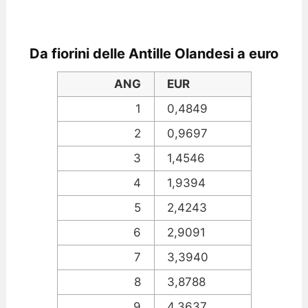
Da fiorini delle Antille Olandesi a euro
ANG
EUR
1
0,4849
2
0,9697
3
1,4546
4
1,9394
5
2,4243
6
2,9091
7
3,3940
8
3,8788
9
4,3637