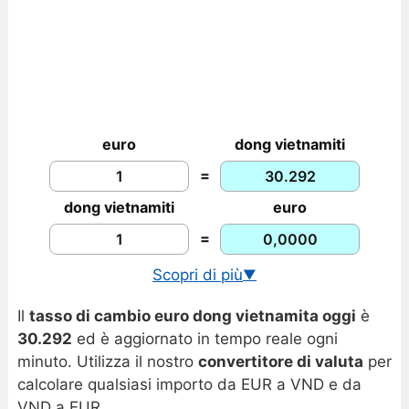
euro
dong vietnamiti
=
dong vietnamiti
euro
=
Scopri di più
▼
Cambio USD/VND in tempo reale
Il
tasso di cambio euro dong vietnamita oggi
è
Grafico euro dong vietnamita
30.292
ed è aggiornato in tempo reale ogni
minuto. Utilizza il nostro
convertitore di valuta
per
calcolare qualsiasi importo da EUR a VND e da
VND a EUR.