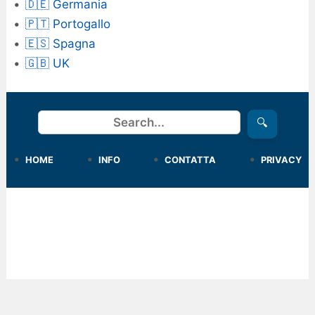
🇩🇪 Germania
🇵🇹 Portogallo
🇪🇸 Spagna
🇬🇧 UK
Cerca
🔍
HOME
INFO
CONTATTA
PRIVACY