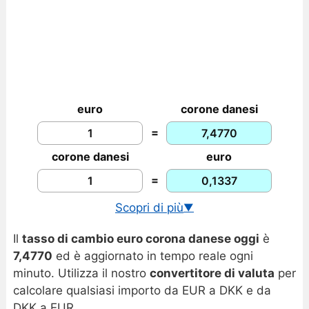
euro
corone danesi
=
corone danesi
euro
=
Scopri di più
▼
Cambio USD/DKK in tempo reale
Il
tasso di cambio euro corona danese oggi
è
Storico tassi EUR/DKK
7,4770
ed è aggiornato in tempo reale ogni
Grafico euro corona danese
minuto. Utilizza il nostro
convertitore di valuta
per
calcolare qualsiasi importo da EUR a DKK e da
DKK a EUR.