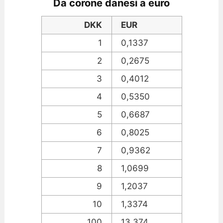
Da corone danesi a euro
DKK
EUR
1
0,1337
2
0,2675
3
0,4012
4
0,5350
5
0,6687
6
0,8025
7
0,9362
8
1,0699
9
1,2037
10
1,3374
100
13,374