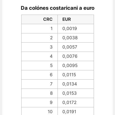
Da colónes costaricani a euro
CRC
EUR
1
0,0019
2
0,0038
3
0,0057
4
0,0076
5
0,0095
6
0,0115
7
0,0134
8
0,0153
9
0,0172
10
0,0191