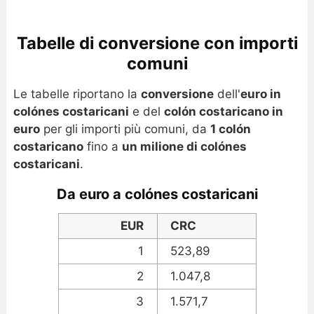
Tabelle di conversione con importi
comuni
Le tabelle riportano la
conversione
dell'
euro in
colónes costaricani
e del
colón costaricano in
euro
per gli importi più comuni, da
1 colón
costaricano
fino a
un milione di colónes
costaricani
.
Da euro a colónes costaricani
EUR
CRC
1
523,89
2
1.047,8
3
1.571,7