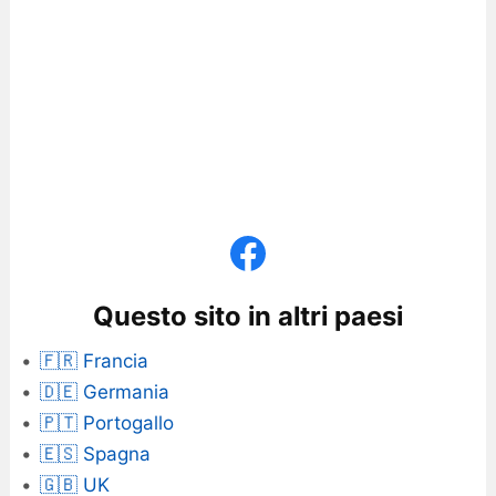
Questo sito in altri paesi
🇫🇷 Francia
🇩🇪 Germania
🇵🇹 Portogallo
🇪🇸 Spagna
🇬🇧 UK