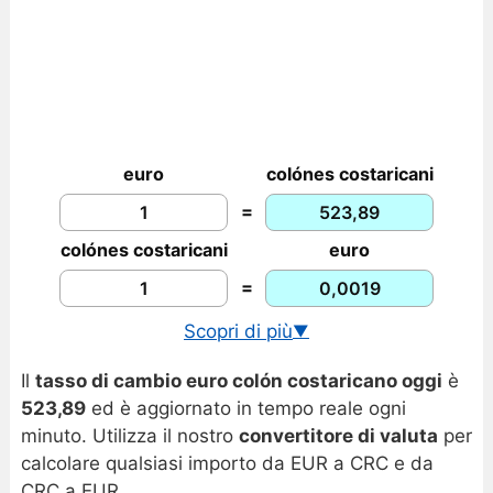
euro
colónes costaricani
=
colónes costaricani
euro
=
Scopri di più
▼
Cambio USD/CRC in tempo reale
Il
tasso di cambio euro colón costaricano oggi
è
Grafico euro colón costaricano
523,89
ed è aggiornato in tempo reale ogni
minuto. Utilizza il nostro
convertitore di valuta
per
calcolare qualsiasi importo da EUR a CRC e da
CRC a EUR.