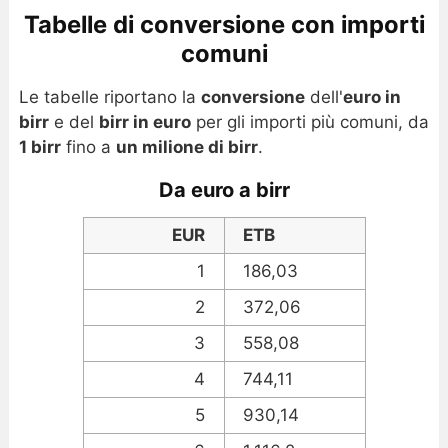
Tabelle di conversione con importi
comuni
Le tabelle riportano la
conversione
dell'
euro in
birr
e del
birr in euro
per gli importi più comuni, da
1 birr
fino a
un milione di birr
.
Da euro a birr
EUR
ETB
1
186,03
2
372,06
3
558,08
4
744,11
5
930,14