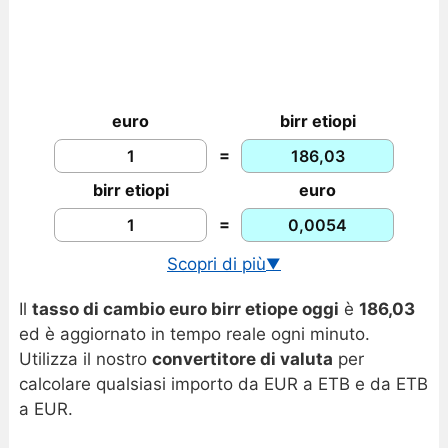
euro
birr etiopi
=
birr etiopi
euro
=
Scopri di più
▼
Cambio USD/ETB in tempo reale
Il
tasso di cambio euro birr etiope oggi
è
186,03
Grafico euro birr etiope
ed è aggiornato in tempo reale ogni minuto.
Utilizza il nostro
convertitore di valuta
per
calcolare qualsiasi importo da EUR a ETB e da ETB
a EUR.