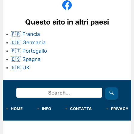
Questo sito in altri paesi
🇫🇷 Francia
🇩🇪 Germania
🇵🇹 Portogallo
🇪🇸 Spagna
🇬🇧 UK
Cerca
🔍
HOME
INFO
CONTATTA
PRIVACY