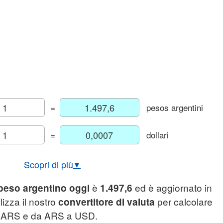
=
pesos argentini
=
dollari
Scopri di più
▼
ico USD/ARS attuale e storico
è
ed è aggiornato in
 peso argentino oggi
1.497,6
ambio euro peso argentin
lizza il nostro
per calcolare
convertitore di valuta
a ARS e da ARS a USD.