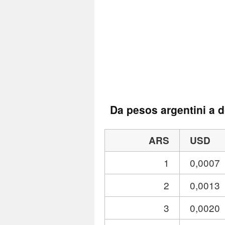
Da pesos argentini a do
ARS
USD
1
0,0007
2
0,0013
3
0,0020