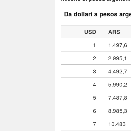
Da dollari a pesos arge
USD
ARS
1
1.497,6
2
2.995,1
3
4.492,7
4
5.990,2
5
7.487,8
6
8.985,3
7
10.483